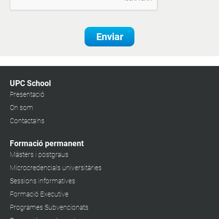
Enviar
UPC School
Presentació
On som
Contacta'ns
Formació permanent
Màsters i postgraus
Microcredencials universitàries
Sessions informatives
Formació Executive
Programes Subvencionats