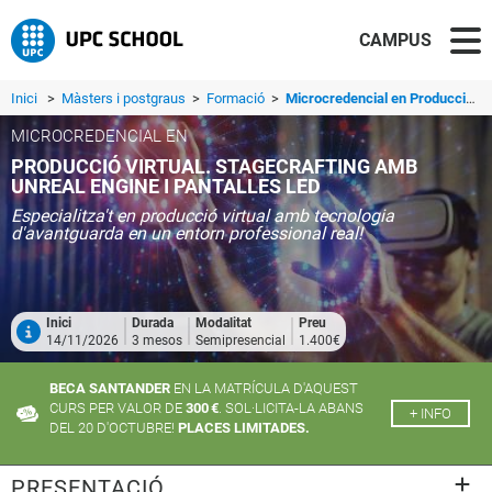
CAMPUS
Inici
>
Màsters i postgraus
>
Formació
>
Microcredencial en Producció Virtual. Stagecrafting amb Unreal Engine i Pantalles LED
MICROCREDENCIAL EN
PRODUCCIÓ VIRTUAL. STAGECRAFTING AMB
UNREAL ENGINE I PANTALLES LED
Especialitza't en producció virtual amb tecnologia
d'avantguarda en un entorn professional real!
Inici
Durada
Modalitat
Preu
14/11/2026
3 mesos
Semipresencial
1.400€
BECA SANTANDER
EN LA MATRÍCULA D'AQUEST
CURS PER VALOR DE
300 €
. SOL·LICITA-LA ABANS
+ INFO
DEL 20 D'OCTUBRE!
PLACES LIMITADES.
PRESENTACIÓ