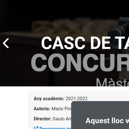
CASC DE 
Any acadèmic:
2021-2022
Autoria:
Mario Pinto Rodríguez
Director:
Saulo Armas Falcón
Aquest lloc 
Descarregar arxiu