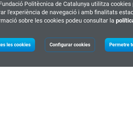
 Fundació Politècnica de Catalunya utilitza cookies 
rar l'experiència de navegació i amb finalitats esta
rmació sobre les cookies podeu consultar la
políti
 còmode i lleuger.
tes les cookies
Configurar cookies
Permetre t