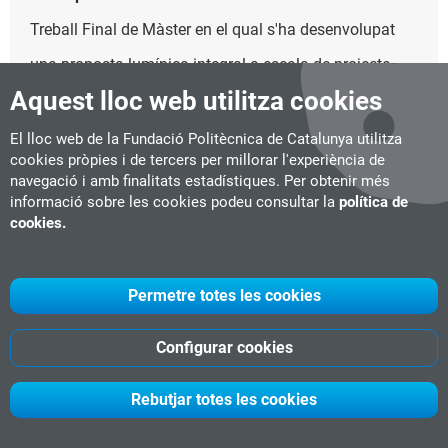
Treball Final de Màster en el qual s'ha desenvolupat
una proposta lumínica integral a escala de projecte
Aquest lloc web utilitza cookies
pre-executiu en diferents espais de l’edifici de La
Model, antiga presó i actualment equipament
El lloc web de la Fundació Politècnica de Catalunya utilitza
cookies pròpies i de tercers per millorar l'experiència de
municipal integral en procés de definició dels nous
navegació i amb finalitats estadístiques. Per obtenir més
informació sobre les cookies podeu consultar la
política de
espais i usos. En el projecte s'ha contemplat tot el
cookies.
procés: des de l’anàlisi inicial, el concepte i tots els
condicionals d’ús.
Permetre totes les cookies
Configurar cookies
Rebutjar totes les cookies