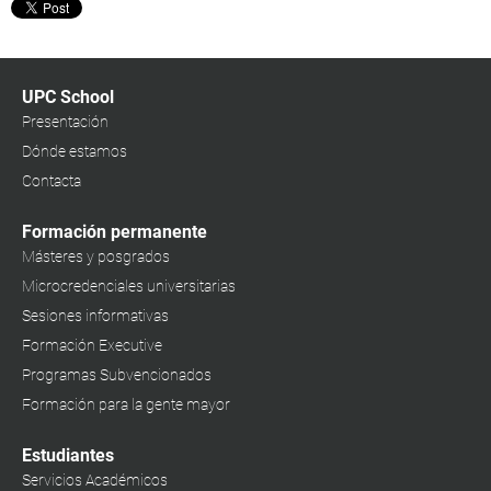
UPC School
Presentación
Dónde estamos
Contacta
Formación permanente
Másteres y posgrados
Microcredenciales universitarias
Sesiones informativas
Formación Executive
Programas Subvencionados
Formación para la gente mayor
Estudiantes
Servicios Académicos