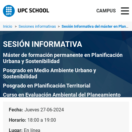
CAMPUS
Inicio
>
Sesiones informativas
>
Sesión Informativa del máster en Planificación Urbana y S...
SESIÓN INFORMATIVA
Máster de formación permanente en Planificación
Urbana y Sostenibilidad
Posgrado en Medio Ambiente Urbano y
Sostenibilidad
Posgrado en Planificación Territorial
Curso en Evaluación Ambiental del Planeamiento
Curso en Clima Urbano y Cambio Climático
Fecha:
Jueves 27-06-2024
Curso en Planificación Territorial y Urbana
Horario:
18:00 a 19:00
Curso en Urbanismo Sostenible
Lugar:
En línea