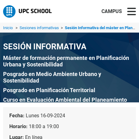
CAMPUS
Inicio
>
Sesiones informativas
>
Sesión Informativa del máster en Planificación Urbana y S...
SESIÓN INFORMATIVA
Máster de formación permanente en Planificación
Urbana y Sostenibilidad
Posgrado en Medio Ambiente Urbano y
Sostenibilidad
Posgrado en Planificación Territorial
Curso en Evaluación Ambiental del Planeamiento
Curso en Clima Urbano y Cambio Climático
Fecha:
Lunes 16-09-2024
Curso en Planificación Territorial y Urbana
Horario:
18:00 a 19:00
Curso en Urbanismo Sostenible
Lugar:
En línea