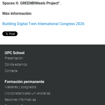
Spaces II: GREENBIMxels Project".
Más información:
Building Digital Twin International Congress 2026
UPC School
Presentación
Dónde estamos
Contacta
Formación permanente
Másteres y posgrados
Microcredenciales universitarias
Sesiones informativas