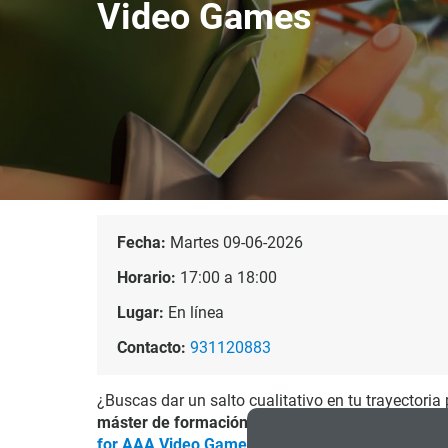
Video Games
Fecha:
Martes 09-06-2026
Horario:
17:00 a 18:00
Lugar:
En línea
Contacto:
931120883
¿Buscas dar un salto cualitativo en tu trayectoria
máster de formación permanente
Advanced Pro
for AAA Video Games
(Presencial)
y valora si es