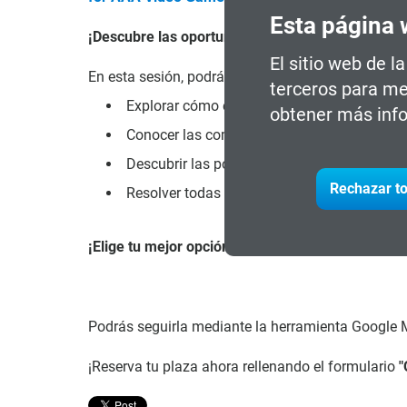
Esta página 
¡Descubre las oportunidades que te esperan!
El sitio web de l
En esta sesión, podrás:
terceros para me
Explorar cómo este programa puede abrirte n
obtener más info
Conocer las competencias clave que adquirir
Descubrir las posibilidades de reorientació
Rechazar to
Resolver todas tus dudas del proceso de ma
¡Elige tu mejor opción!
Podrás seguirla mediante la herramienta Google M
¡Reserva tu plaza ahora rellenando el formulario
"