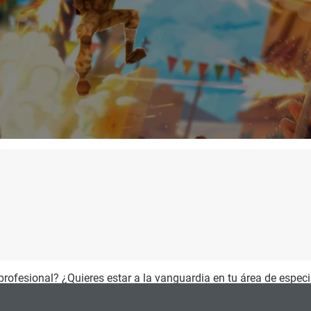
 profesional? ¿Quieres estar a la vanguardia en tu área de espec
gramming for AAA Video Games
(Presencial) y del máster d
 la opción que necesitas para avanzar en tu carrera.