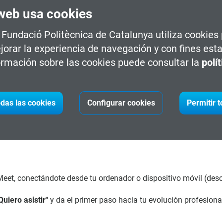
web usa cookies
a Fundació Politècnica de Catalunya utiliza cookies
jorar la experiencia de navegación y con fines esta
uevas puertas en tu futuro laboral.
rmación sobre las cookies puede consultar la
polí
ás para destacar en el sector.
n profesional hacia áreas emergentes.
das las cookies
Configurar cookies
Permitir 
trícula con nuestras asesoras.
eet, conectándote desde tu ordenador o dispositivo móvil (des
Quiero asistir"
y da el primer paso hacia tu evolución profesiona