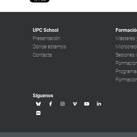
UPC School
Formació
Presentación
Másteres 
Dónde estamos
Microcrede
Contacta
Sesiones 
Formación
Programa
Formación
Síguenos