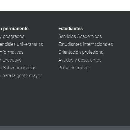
n permanente
Estudiantes
y posgrados
Servicios Académicos
nciales universitarias
Estudiantes internacionales
informativas
Orientación profesional
 Executive
Ayudas y descuentos
s Subvencionados
Bolsa de trabajo
 para la gente mayor