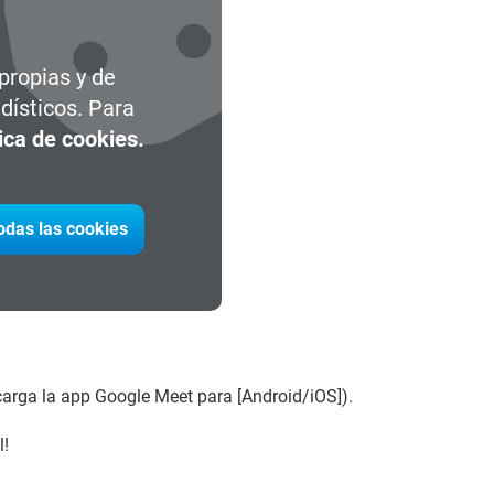
 propias y de
dísticos. Para
tica de cookies.
todas las cookies
carga la app Google Meet para [Android/iOS]).
l!