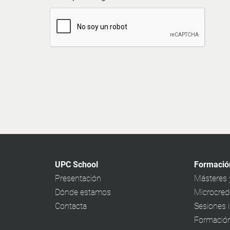
UPC School
Formació
Presentación
Másteres 
Dónde estamos
Microcrede
Contacta
Sesiones 
Formación