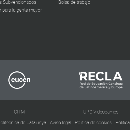
s Subvencionados
Bolsa de trabajo
 para la gente mayor
CITM
UPC Videogames
olitècnica de Catalunya
-
Aviso legal
-
Política de cookies
-
Polític