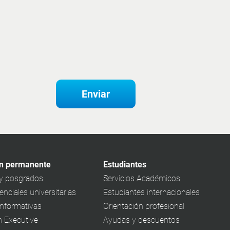
Enviar
n permanente
Estudiantes
y posgrados
Servicios Académicos
nciales universitarias
Estudiantes internacionales
informativas
Orientación profesional
 Executive
Ayudas y descuentos