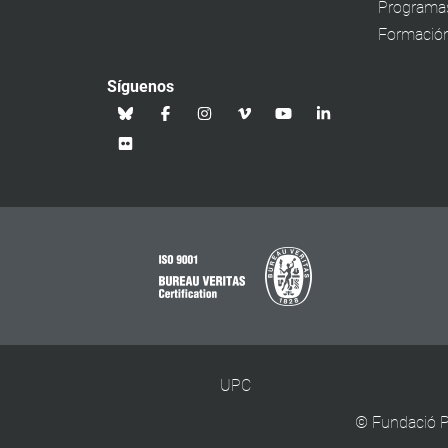
Programa
Formación
Síguenos
UPC
©
Fundació P