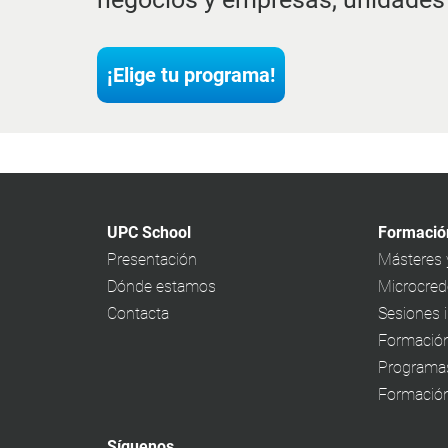
¡Elige tu programa!
UPC School
Formació
Presentación
Másteres 
Dónde estamos
Microcrede
Contacta
Sesiones 
Formación
Programa
Formación
Síguenos