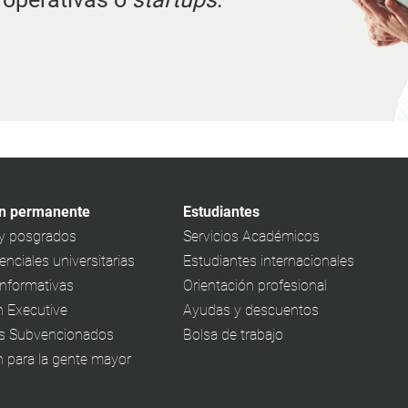
n permanente
Estudiantes
y posgrados
Servicios Académicos
nciales universitarias
Estudiantes internacionales
informativas
Orientación profesional
 Executive
Ayudas y descuentos
s Subvencionados
Bolsa de trabajo
 para la gente mayor