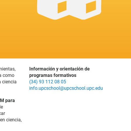
mientas,
Información y orientación de
ía como
programas formativos
a ciencia
(34) 93 112 08 05
info.upcschool@upcschool.upc.edu
M para
de
car
en ciencia,