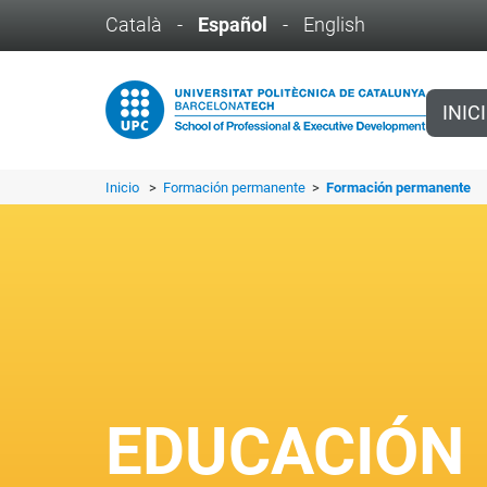
Català
-
Español
-
English
INIC
Inicio
>
Formación permanente
>
Formación permanente
EDUCACIÓN