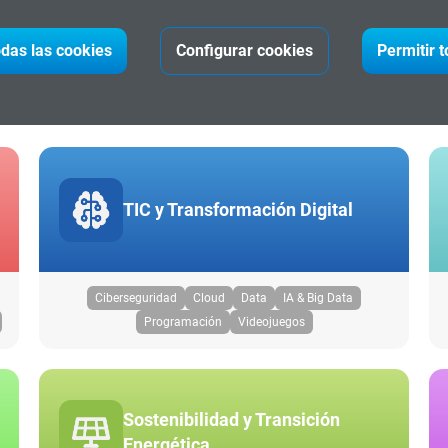
das las cookies
Configurar cookies
Permitir 
ma por área de conocimien
TIC y Transformación Digital
Ciberseguridad
Cloud
Data
IA & Big Data
Programación
Videojuegos
Sostenibilidad y Transición
Energética