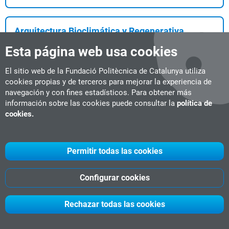
Arquitectura Bioclimática y Regenerativa
Diploma de experto
20 ECTS
Live online
Esta página web usa cookies
#Construcción Sostenible
#Energías Renovables
Fecha de inicio:
Consultar
El sitio web de la Fundació Politècnica de Catalunya utiliza
...rquitectura Bioclimática y Regenerativa de la UPC?Formación
cookies propias y de terceros para mejorar la experiencia de
360° en certificaciones: LEED v5®, WELL&...
navegación y con fines estadísticos. Para obtener más
información sobre las cookies puede consultar la
política de
cookies.
Building Digital Twins
Diploma de experto
15 ECTS
Live online
Permitir todas las cookies
#BIM
#nuevos masters 2026
Fecha de inicio:
octubre del 2027
En un sector inmerso en plena transformación digital, este
Configurar cookies
posgrado ofrece la oportunidad de situars...
Rechazar todas las cookies
Business Analytics