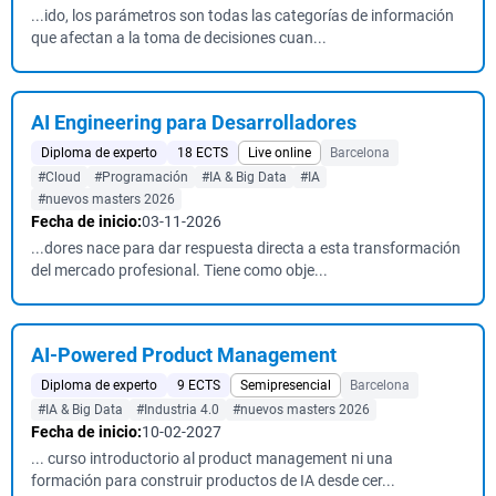
...ido, los parámetros son todas las categorías de información
que afectan a la toma de decisiones cuan...
AI Engineering para Desarrolladores
Diploma de experto
18 ECTS
Live online
Barcelona
#Cloud
#Programación
#IA & Big Data
#IA
#nuevos masters 2026
Fecha de inicio:
03-11-2026
...dores nace para dar respuesta directa a esta transformación
del mercado profesional. Tiene como obje...
AI-Powered Product Management
Diploma de experto
9 ECTS
Semipresencial
Barcelona
#IA & Big Data
#Industria 4.0
#nuevos masters 2026
Fecha de inicio:
10-02-2027
... curso introductorio al product management ni una
formación para construir productos de IA desde cer...