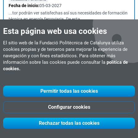
Fecha de inicio:
05-03-2027
...tor podrán ver satisfechas así sus necesidades de formación
técnica en energía ferroviaria. De esta ...
Esta página web usa cookies
Gestión Digital de la Sostenibilidad en la
El sitio web de la Fundació Politècnica de Catalunya utiliza
Construcción
cookies propias y de terceros para mejorar la experiencia de
navegación y con fines estadísticos. Para obtener más
Diploma de experto
20 ECTS
Semipresencial
Barcelona
información sobre las cookies puede consultar la
política de
#Construcción Sostenible
#Eficiencia Energética
cookies.
Fecha de inicio:
09-11-2026
El sector de la construcción vive una transformación profunda,
impulsada por la incorporación de c...
Permitir todas las cookies
Configurar cookies
Gestión Integral de la Calidad Ambiental y
Descarbonización en la Industria
Rechazar todas las cookies
Diploma de experto
18 ECTS
Semipresencial o live online
Barcelona
#Economía Circular
Fecha de inicio:
02-02-2027