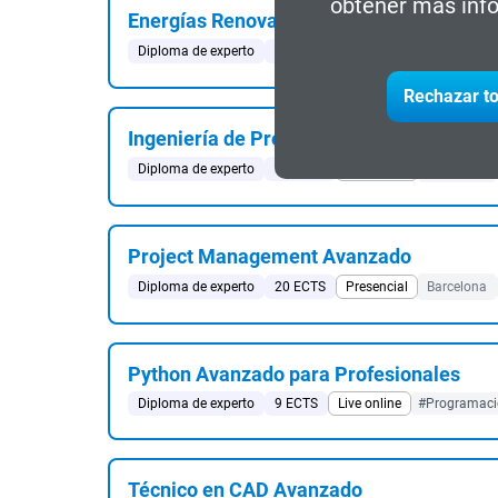
obtener más info
Energías Renovables: Diseño e Integraci
Diploma de experto
9 ECTS
Semipresencial
Barcelo
Rechazar to
Ingeniería de Procesos de Fabricación
Diploma de experto
15 ECTS
Presencial
Barcelona
Project Management Avanzado
Diploma de experto
20 ECTS
Presencial
Barcelona
Python Avanzado para Profesionales
Diploma de experto
9 ECTS
Live online
#Programaci
Técnico en CAD Avanzado