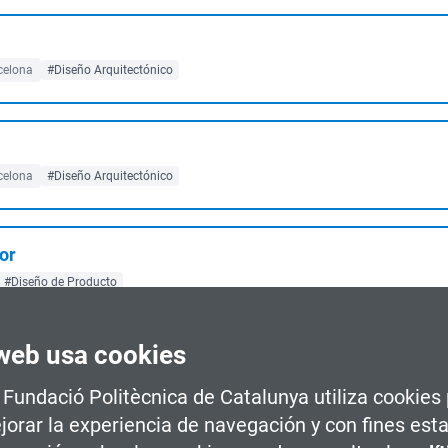
celona
#Diseño Arquitectónico
celona
#Diseño Arquitectónico
or
#Diseño de Producto
web usa cookies
Plantas de Biogás y Biometano
#Energías Renovables
#Eficiencia Energética
a Fundació Politècnica de Catalunya utiliza cookies
jorar la experiencia de navegación y con fines esta