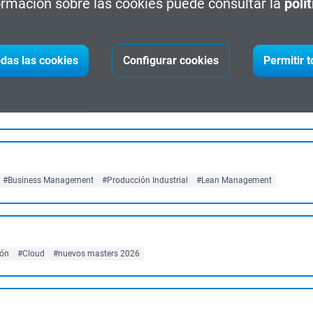
rmación sobre las cookies puede consultar la
polí
ón de Sistemas
na
#Energías Renovables
#Eficiencia Energética
das las cookies
Configurar cookies
Permitir 
#Diseño de Producto
#Business Management
#Producción Industrial
#Lean Management
ón
#Cloud
#nuevos masters 2026