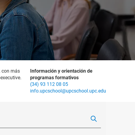
, con más
Información y orientación de
executive.
programas formativos
(34) 93 112 08 05
info.upcschool@upcschool.upc.edu