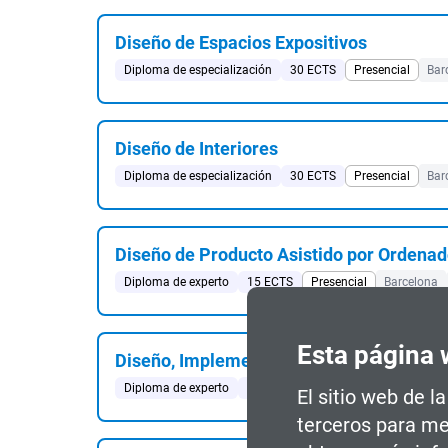
Diseño de Espacios Expositivos
Diploma de especialización
30 ECTS
Presencial
Bar
Diseño de Interiores
Diploma de especialización
30 ECTS
Presencial
Bar
Diseño de Producto Asistido por Ordenad
Diploma de experto
15 ECTS
Presencial
Barcelona
Esta página 
Diseño, Implementación y Operación de 
Diploma de experto
15 ECTS
Presencial
Barcelona
El sitio web de l
terceros para me