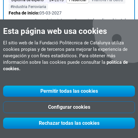
Diploma de experto
24 ECTS
Presencial
Vilanova i la Geltrú
#Industria Ferroviaria
Fecha de inicio:
05-03-2027
..., que presenta ventajas interesantes a nivel medioambiental y
también en lo que se refiere a factore...
Esta página web usa cookies
El sitio web de la Fundació Politècnica de Catalunya utiliza
cookies propias y de terceros para mejorar la experiencia de
Inteligencia Artificial Aplicada al Sector
navegación y con fines estadísticos. Para obtener más
Ferroviario
información sobre las cookies puede consultar la
política de
Diploma de experto
9 ECTS
Live online
cookies.
#Industria Ferroviaria
#IA & Big Data
#nuevos masters 2026
Fecha de inicio:
22-01-2027
...ión de nuevas tecnologías. El programa ofrece una formación
Permitir todas las cookies
práctica y orientada a las necesidades r...
Configurar cookies
Mejora Lean Six Sigma. Nivel Green Belt
Rechazar todas las cookies
Diploma de experto
10 ECTS
Online
#Lean Management
#management
Fecha de inicio:
Flexible