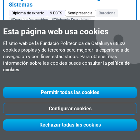
Sistemas
Diploma de experto
9 ECTS
Semipresencial
Barcelona
#Energías Renovables
#Eficiencia Energética
Fecha de inicio:
16-02-2027
Esta página web usa cookies
...ltaica y la energía eólica, para avanzar hacia la gestión
inteligente y digitalizada de las instalac...
El sitio web de la Fundació Politècnica de Catalunya utiliza
cookies propias y de terceros para mejorar la experiencia de
navegación y con fines estadísticos. Para obtener más
información sobre las cookies puede consultar la
política de
Inteligencia Artificial Aplicada al Sector
cookies.
Ferroviario
Diploma de experto
9 ECTS
Live online
#Industria Ferroviaria
#IA & Big Data
#nuevos masters 2026
Fecha de inicio:
22-01-2027
Permitir todas las cookies
...A en ámbitos como el mantenimiento predictivo, la gestión de
activos, la planificación o la optimiza...
Configurar cookies
Rechazar todas las cookies
Programas de Mejora Lean Six Sigma. Nivel
Black Belt