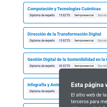
Computación y Tecnologías Cuánticas
Diploma de experto
15 ECTS
Semipresencial
Barcel
Dirección de la Transformación Digital
Diploma de experto
15 ECTS
Semipresencial
Barcel
Gestión Digital de la Sostenibilidad en la
Diploma de experto
20 ECTS
Semipresencial
Barcel
Esta página 
Infografía y Animación 3D de Proyectos
Diploma de experto
15 ECTS
Presencial
Barcelona
El sitio web de l
terceros para me