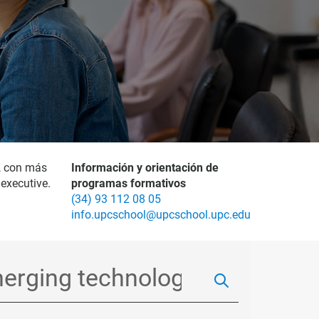
, con más
Información y orientación de
executive.
programas formativos
(34) 93 112 08 05
info.upcschool@upcschool.upc.edu