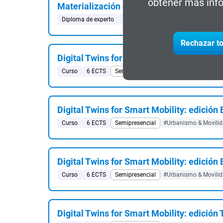
obtener más info
Materialización de Modelos y Tecnologías 
Diploma de experto
24 ECTS
Online
#Industria 4.0
Rechazar to
Digital Twins for Smart Mobility: edición
Curso
6 ECTS
Semipresencial
#Urbanismo & Movilida
Digital Twins for Smart Mobility: edició
Curso
6 ECTS
Semipresencial
#Urbanismo & Movilida
Digital Twins for Smart Mobility: edició
Curso
6 ECTS
Semipresencial
#Urbanismo & Movilida
Digital Twins for Smart Mobility: edición