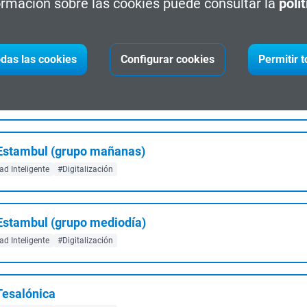
rmación sobre las cookies puede consultar la
polí
de la Industria 4.0
das las cookies
Configurar cookies
Permitir 
 Barcelona
d Inteligente
#Digitalización
n Estambul (grupo mañanas)
d Inteligente
#Digitalización
n Estambul (grupo mediodía)
d Inteligente
#Digitalización
 Tesalónica