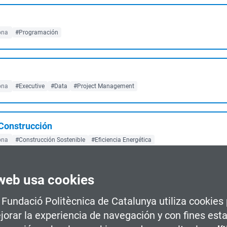
ona
#Programación
ona
#Executive
#Data
#Project Management
 Construcción
ona
#Construcción Sostenible
#Eficiencia Energética
web usa cookies
#Diseño de Producto
a Fundació Politècnica de Catalunya utiliza cookies
jorar la experiencia de navegación y con fines esta