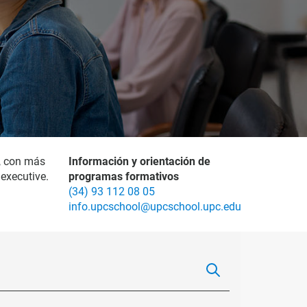
, con más
Información y orientación de
executive.
programas formativos
(34) 93 112 08 05
info.upcschool@upcschool.upc.edu