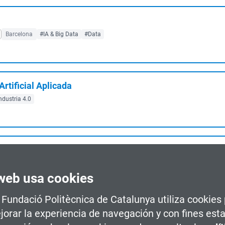
Barcelona
#IA & Big Data
#Data
Artificial Aplicada
ndustria 4.0
Barcelona
#Executive
#MBA
#IA & Big Data
#management
web usa cookies
dades aprendidas en una Simulación de Negocio
a Fundació Politècnica de Catalunya utiliza cookies
jorar la experiencia de navegación y con fines esta
triales