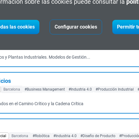
rmación sobre las cookies puede consultar la
polí
Barcelona
#Executive
#MBA
#Producción Industrial
#management
idades aprendidas en una Simulación de Negocio
das las cookies
Configurar cookies
Permitir 
n y Dirección de Plantas Industriales
Barcelona
#Executive
#Lean Management
#Industria 4.0
#Producción Indu
s y Plantas Industriales. Modelos de Gestión...
icios
Barcelona
#Business Management
#Industria 4.0
#Producción Industrial
os en el Camino Crítico y la Cadena Crítica
cial
Barcelona
#Robótica
#Industria 4.0
#Diseño de Producto
#Producción