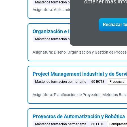
obtener más info
Máster de formación permanente
60 ECTS
Presencial
Asignatura: Aplicando los Conocimientos y las Habil
Rechazar to
Organización e Ingeniería de la Producció
Máster de formación permanente
60 ECTS
Presencial
Asignatura: Diseño, Organización y Gestión de Proceso
Project Management Industrial y de Serv
Máster de formación permanente
60 ECTS
Presencial
Asignatura: Planificación de Proyectos. Métodos Basad
Proyectos de Automatización y Robótica
Máster de formación permanente
60 ECTS
Semipresen