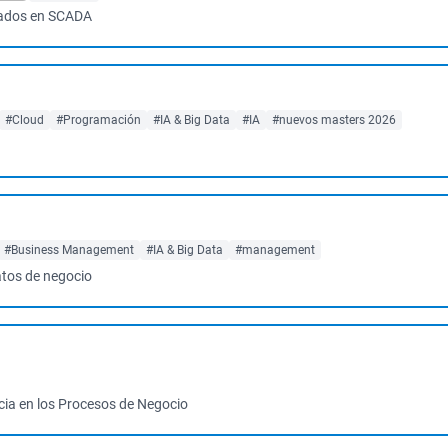
asados en SCADA
#Cloud
#Programación
#IA & Big Data
#IA
#nuevos masters 2026
#Business Management
#IA & Big Data
#management
atos de negocio
cia en los Procesos de Negocio