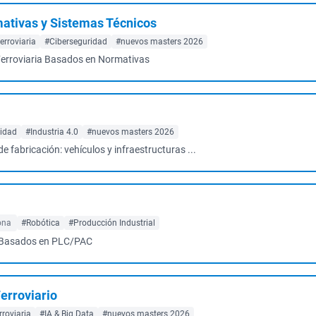
mativas y Sistemas Técnicos
erroviaria
#Ciberseguridad
#nuevos masters 2026
Ferroviaria Basados en Normativas
ridad
#Industria 4.0
#nuevos masters 2026
e fabricación: vehículos y infraestructuras ...
ona
#Robótica
#Producción Industrial
n Basados en PLC/PAC
Ferroviario
rroviaria
#IA & Big Data
#nuevos masters 2026