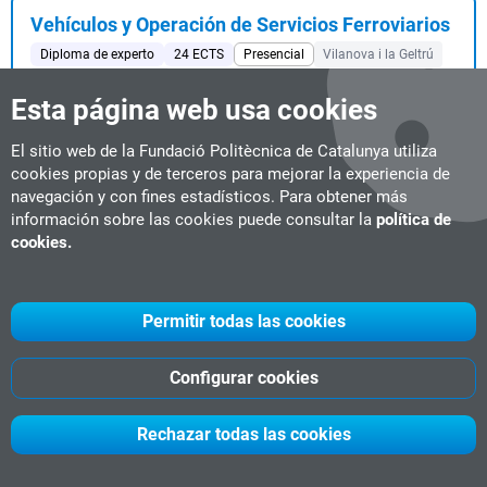
Vehículos y Operación de Servicios Ferroviarios
Diploma de experto
24 ECTS
Presencial
Vilanova i la Geltrú
#Industria Ferroviaria
Fecha de inicio:
23-10-2026
Esta página web usa cookies
...profesionales en constante adaptación a las necesidades del
mercado....
El sitio web de la Fundació Politècnica de Catalunya utiliza
cookies propias y de terceros para mejorar la experiencia de
navegación y con fines estadísticos. Para obtener más
información sobre las cookies puede consultar la
política de
Ciberseguridad para tu Día a Día
cookies.
Curso
5 horas
Online
#Ciberseguridad
Fecha de inicio:
Flexible
Proteger tu privacidad digital: Comprender cuál es el valor real
Permitir todas las cookies
de tus datos en Internet, apren...
Configurar cookies
Experto en Ergonomía
Rechazar todas las cookies
Curso
3 ECTS
Online
#Salud Laboral & PRL
#Business Management