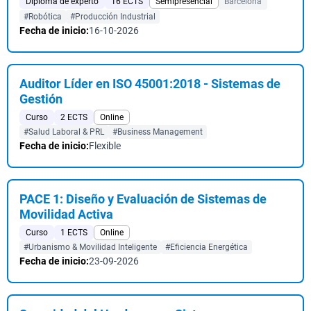
Diploma de experto
16 ECTS
Semipresencial
Barcelona
#Robótica
#Producción Industrial
Fecha de inicio:
16-10-2026
Auditor Líder en ISO 45001:2018 - Sistemas de
Gestión
Curso
2 ECTS
Online
#Salud Laboral & PRL
#Business Management
Fecha de inicio:
Flexible
PACE 1: Diseño y Evaluación de Sistemas de
Movilidad Activa
Curso
1 ECTS
Online
#Urbanismo & Movilidad Inteligente
#Eficiencia Energética
Fecha de inicio:
23-09-2026