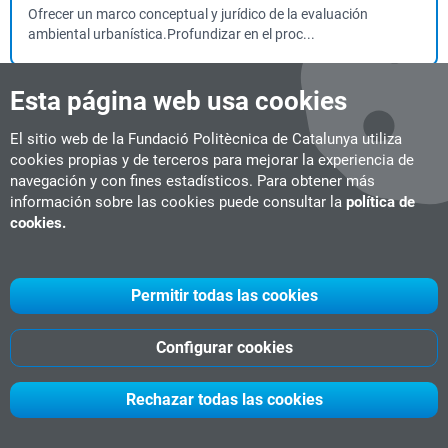
Ofrecer un marco conceptual y jurídico de la evaluación
ambiental urbanística.Profundizar en el proc...
Esta página web usa cookies
Supervisor de Instalaciones Radioactivas -
Especialidad: Radioterapia
El sitio web de la Fundació Politècnica de Catalunya utiliza
cookies propias y de terceros para mejorar la experiencia de
Curso
56.5 horas
Presencial
Barcelona
navegación y con fines estadísticos. Para obtener más
#Producción Industrial
información sobre las cookies puede consultar la
política de
Fecha de inicio:
Iniciado (junio 2026)
cookies.
Supervisar y gestionar el funcionamiento de instalaciones
radiactivas que requieran licencia de supe...
Permitir todas las cookies
Sustainable Urban Mobility Plans (SUMPs)
Configurar cookies
Curso
2 ECTS
Semipresencial
Barcelona
#Urbanismo & Movilidad Inteligente
Fecha de inicio:
19-10-2026
Rechazar todas las cookies
Analizar, evaluar y realizar el seguimiento de Planes de
Movilidad Urbana Sostenible (SUMPs), ap...