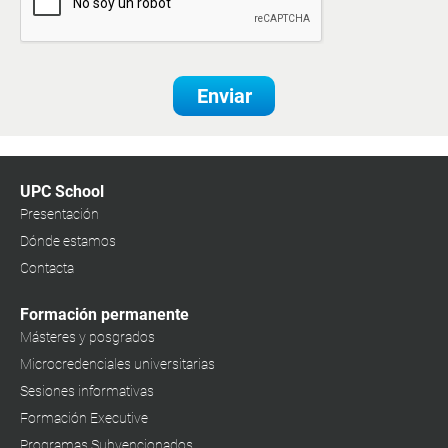
Enviar
UPC School
Presentación
Dónde estamos
Contacta
Formación permanente
Másteres y posgrados
Microcredenciales universitarias
Sesiones informativas
Formación Executive
Programas Subvencionados