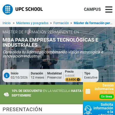
CAMPUS
Inicio
>
Másteres y posgrados
>
Formación
>
Máster de formación permanente en MBA para Empresas Tecnológicas e Industriales
MÁSTER DE FORMACIÓN PERMANENTE EN
MBA PARA EMPRESAS TECNOLÓGICAS E
INDUSTRIALES
Consolida tu liderazgo combinando visión estratégica e
innovación industrial.
Precio
Inicio
Duración
Modalidad
Tipo
9.600€
02/10/2026
12 meses
Presencial
Executive
8.640€
Sesión
informativa
10% DE DESCUENTO
EN LA MATRÍCULA
HASTA EL 10 DE
09-09-2026
SEPTIEMBRE
en línea
Solicita
información
PRESENTACIÓN
o la