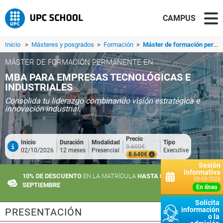
CAMPUS
Inicio
>
Másteres y posgrados
>
Formación
>
Máster de formación permanente en MBA para Empresas Tecnológicas e Industriales
MÁSTER DE FORMACIÓN PERMANENTE EN
MBA PARA EMPRESAS TECNOLÓGICAS E
INDUSTRIALES
Consolida tu liderazgo combinando visión estratégica e
innovación industrial.
Precio
Inicio
Duración
Modalidad
Tipo
9.600€
02/10/2026
12 meses
Presencial
Executive
8.640€
Sesión
informativa
10% DE DESCUENTO
EN LA MATRÍCULA
HASTA EL 10 DE
09-09-2026
SEPTIEMBRE
en línea
Solicita
información
PRESENTACIÓN
o la