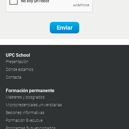
Enviar
UPC School
Presentación
Dónde estamos
Contacta
Formación permanente
Másteres y posgrados
Microcredenciales universitarias
Sesiones informativas
Formación Executive
Programas Subvencionados