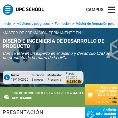
CAMPUS
Inicio
>
Másteres y posgrados
>
Formación
>
Máster de formación permanente en Diseño e Ingeniería de Desarrollo de Producto
MÁSTER DE FORMACIÓN PERMANENTE EN
DISEÑO E INGENIERÍA DE DESARROLLO DE
PRODUCTO
Conviértete en un experto en el diseño y desarrollo CAD de
un producto de la mano de la UPC.
Precio
Inicio
Duración
Modalidad
10.250€
19/10/2026
8 meses
Presencial
9.225€
Sesiones
informativas
10% DE DESCUENTO
EN LA MATRÍCULA
HASTA EL 10 DE
08-09-2026
SEPTIEMBRE
+ info
16-09-2026
+ info
Solicita
PRESENTACIÓN
información
o la