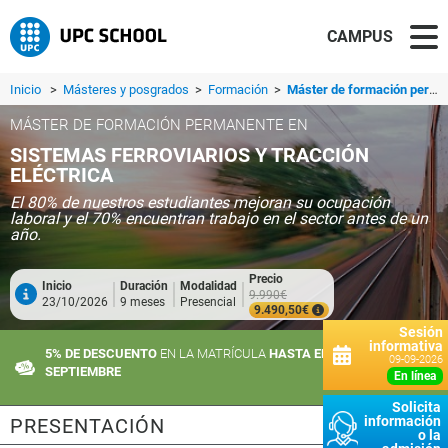
CAMPUS
Inicio
>
Másteres y posgrados
>
Formación
>
Máster de formación permanente en Sistemas Ferroviarios y Tracción Eléctrica
MÁSTER DE FORMACIÓN PERMANENTE EN
SISTEMAS FERROVIARIOS Y TRACCIÓN
ELÉCTRICA
El 80% de nuestros estudiantes mejoran su ocupación
laboral y el 70% encuentran trabajo en el sector antes de un
año.
Precio
Inicio
Duración
Modalidad
9.990€
23/10/2026
9 meses
Presencial
9.490,50€
Sesión
informativa
5% DE DESCUENTO
EN LA MATRÍCULA
HASTA EL 10 DE
09-09-2026
SEPTIEMBRE
en línea
Solicita
información
PRESENTACIÓN
o la