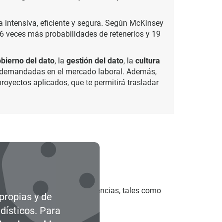
a intensiva, eficiente y segura. Según McKinsey
 6 veces más probabilidades de retenerlos y 19
bierno del dato
, la
gestión del dato
, la
cultura
 demandadas en el mercado laboral. Además,
royectos aplicados, que te permitirá trasladar
formación.
el sector TIC.
untero sobre las últimas tendencias, tales como
 propias y de
dísticos. Para