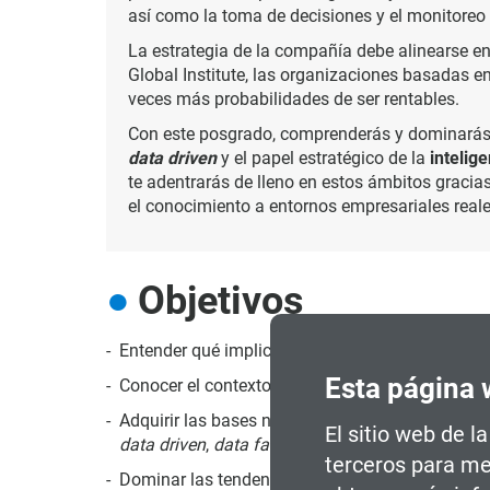
así como la toma de decisiones y el monitoreo
La estrategia de la compañía debe alinearse en
Global Institute, las organizaciones basadas e
veces más probabilidades de ser rentables.
Con este posgrado, comprenderás y dominarás,
data driven
y el papel estratégico de la
intelige
te adentrarás de lleno en estos ámbitos gracias
el conocimiento a entornos empresariales reale
Objetivos
Entender qué implica ser una organización
data
Esta página 
Conocer el contexto actual del dato en las organ
Adquirir las bases necesarias para trabajar en l
El sitio web de l
data driven
,
data fabric
,
data literacy
, etc.
terceros para me
Dominar las tendencias tecnológicas como
clo