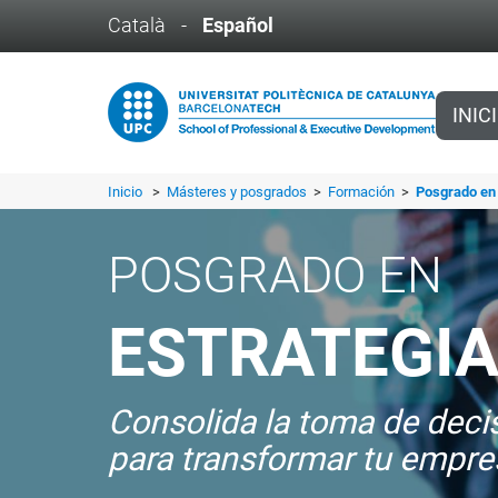
Català
-
Español
INIC
Inicio
>
Másteres y posgrados
>
Formación
>
Posgrado en 
POSGRADO EN
ESTRATEGIA,
Consolida la toma de decisio
para transformar tu empre