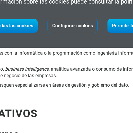
rmación sobre las cookies puede consultar la
polí
s de gestión y gobierno del dato.
idisciplinares (tecnológicos y de negocio) para aportar una visió
das las cookies
Configurar cookies
Permitir 
?
as con la informática o la programación como Ingeniería Informá
to,
business intelligence
, analítica avanzada o consumo de infor
 de negocio de las empresas.
usquen especializarse en áreas de gestión y gobierno del dato.
ATIVOS