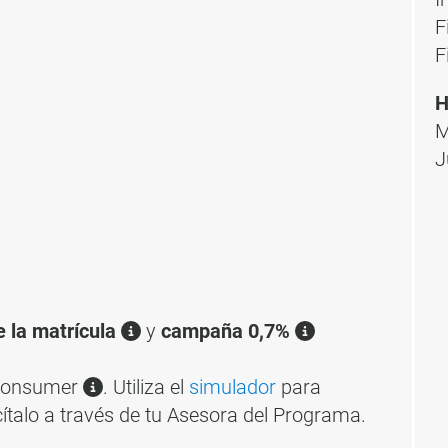
F
F
H
M
J
e la matrícula
y
campaña 0,7%
 Consumer
. Utiliza el
simulador
para
cítalo a través de tu Asesora del Programa.