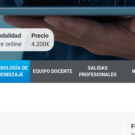
dalidad
Precio
ve online
4.200€
DOLOGÍA DE
SALIDAS
EQUIPO DOCENTE
N
RENDIZAJE
PROFESIONALES
F
I