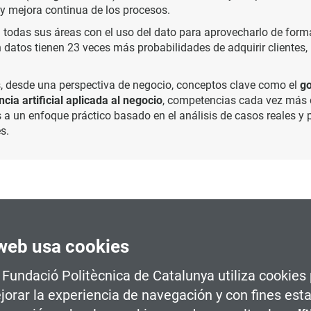
 y mejora continua de los procesos.
 todas sus áreas con el uso del dato para aprovecharlo de form
n datos tienen 23 veces más probabilidades de adquirir clientes,
 desde una perspectiva de negocio, conceptos clave como el
go
ncia artificial aplicada al negocio
, competencias cada vez más
 a un enfoque práctico basado en el análisis de casos reales y p
s.
 driven
y qué aspectos hay que trabajar para conseguir su trans
web usa cookies
izaciones y obtener una visión práctica sobre proyectos reales d
a estrategia, gestión y gobierno del dato con un conocimiento p
a Fundació Politècnica de Catalunya utiliza cookies
jorar la experiencia de navegación y con fines esta
ud
,
big data
,
business intelligence
o inteligencia artificial.