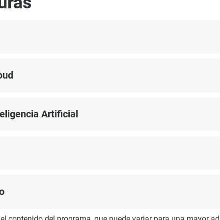
uras
oud
ligencia Artificial
o
 el contenido del programa, que puede variar para una mayor ad