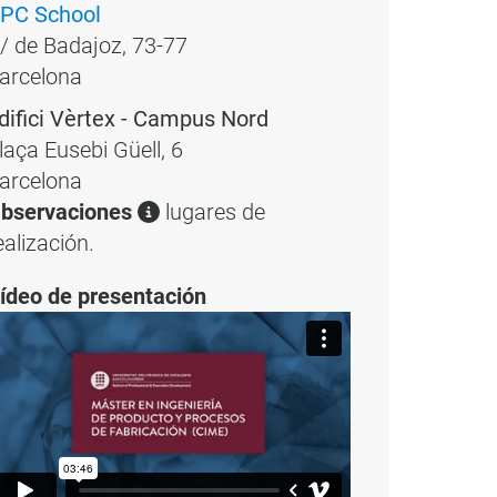
PC School
/ de Badajoz, 73-77
arcelona
difici Vèrtex - Campus Nord
laça Eusebi Güell, 6
arcelona
bservaciones
lugares de
ealización.
ídeo de presentación