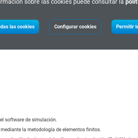
rmación sobre las cookies puede consultar la
polí
istida por Ordenador (CAE)
serán capaces de utilizar de forma 
idades para interpretar los resultados y comunicar estos media
 realizarán diferentes ensayos que permitirán interpretar los co
das las cookies
Configurar cookies
Permitir 
dades y competencias de utilidad en el ámbito profesional.
 el software de simulación.
n mediante la metodología de elementos finitos.