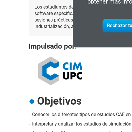
obtener más info
Los estudiantes del
posgrado en Ingeniería As
software especificas CAE y desarrollarán habil
sesiones prácticas en la planta piloto donde se
Rechazar to
industrialización, además de desarrollar habili
Impulsado por:
Objetivos
Conocer los diferentes tipos de estudios CAE en
Interpretar y analizar los estudios de simulació