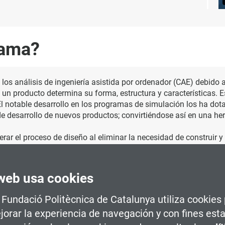
rama?
s análisis de ingeniería asistida por ordenador (CAE) debido a 
e un producto determina su forma, estructura y características. 
 El notable desarrollo en los programas de simulación los ha dota
e desarrollo de nuevos productos; convirtiéndose así en una he
rar el proceso de diseño al eliminar la necesidad de construir y 
to a través de su optimización mediante estudios de topología. E
o que también reduce el tiempo de desarrollo del producto.
web usa cookies
 aplicaciones, desde simulaciones estructurales para evaluar la
ar el comportamiento térmico de los sistemas. Además, se puede
a Fundació Politècnica de Catalunya utiliza cookies
 flujo de líquidos. También se pueden llevar a cabo análisis de 
jorar la experiencia de navegación y con fines esta