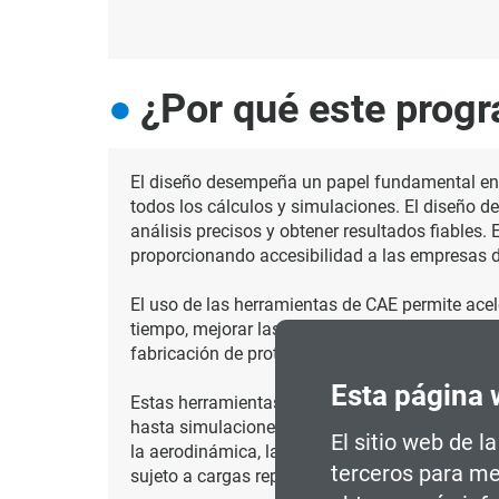
¿Por qué este prog
El diseño desempeña un papel fundamental en lo
todos los cálculos y simulaciones. El diseño d
análisis precisos y obtener resultados fiables.
proporcionando accesibilidad a las empresas d
El uso de las herramientas de CAE permite acele
tiempo, mejorar las características del produc
fabricación de prototipos y producto final, sin
Esta página 
Estas herramientas abarcan una amplia gama de
hasta simulaciones termomecánicas para analiz
El sitio web de l
la aerodinámica, la transferencia del calor o el
terceros para me
sujeto a cargas repetitivas.