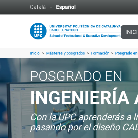
Català
-
Español
INIC
Inicio
>
Másteres y posgrados
>
Formación
>
Posgrado en 
POSGRADO EN
INGENIERÍA
Con la UPC aprenderás a li
pasando por el diseño CAD