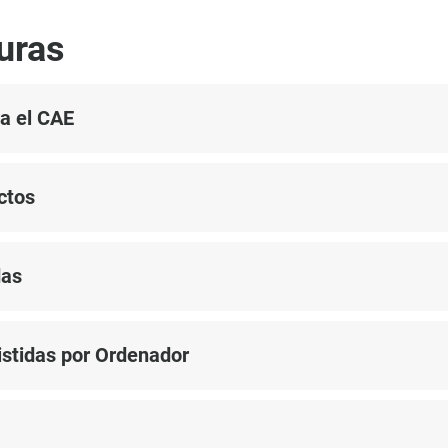
uras
a el CAE
ctos
das
istidas por Ordenador