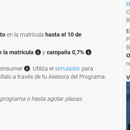
U
C
B
E
nto
en la matrícula
hasta el 10 de
P
B
e la matrícula
y
campaña 0,7%
O
r
 Consumer
. Utiliza el
simulador
para
cítalo a través de tu Asesora del Programa.
V
el programa o hasta agotar plazas.