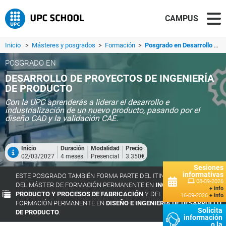
CAMPUS
Inicio
>
Másteres y posgrados
>
Formación
>
Posgrado en Desarrollo de Proyectos de Ingeniería de Producto
POSGRADO EN
DESARROLLO DE PROYECTOS DE INGENIERÍA
DE PRODUCTO
Con la UPC aprenderás a liderar el desarrollo e
industrialización de un nuevo producto, pasando por el
diseño CAD y la validación CAE.
Inicio
Duración
Modalidad
Precio
02/03/2027
4 meses
Presencial
3.350€
Sesiones
informativas
ESTE POSGRADO TAMBIÉN FORMA PARTE DEL ITINERARIO FORMATIVO
08-09-2026
DEL MÁSTER DE FORMACIÓN PERMANENTE EN
INGENIERÍA DE
+ info
PRODUCTO Y PROCESOS DE FABRICACIÓN
Y DEL MÁSTER DE
16-09-2026
+ info
FORMACIÓN PERMANENTE EN
DISEÑO E INGENIERÍA DE DESARROLLO
Solicita
DE PRODUCTO
.
información
o la