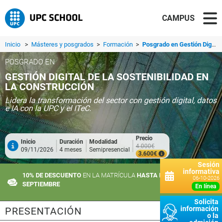
CAMPUS
Inicio
>
Másteres y posgrados
>
Formación
>
Posgrado en Gestión Digital de la Sostenibilidad en la Construcción
POSGRADO EN
GESTIÓN DIGITAL DE LA SOSTENIBILIDAD EN
LA CONSTRUCCIÓN
Lidera la transformación del sector con gestión digital, datos
e IA con la UPC y el ITeC.
Precio
Inicio
Duración
Modalidad
4.000€
09/11/2026
4 meses
Semipresencial
3.600€
Sesión
informativa
10% DE DESCUENTO
EN LA MATRÍCULA
HASTA EL 21 DE
06-10-2026
SEPTIEMBRE
en línea
Solicita
información
PRESENTACIÓN
o la