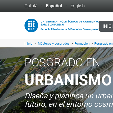
Català
-
Español
-
English
INIC
Inicio
>
Másteres y posgrados
>
Formación
>
Posgrado en
POSGRADO EN
URBANISMO
Diseña y planifica un urb
futuro, en el entorno cosm