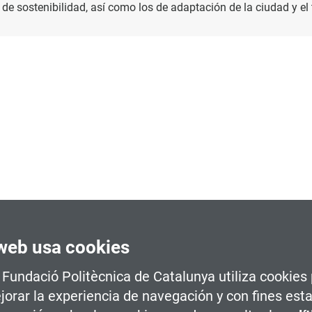
s de sostenibilidad, así como los de adaptación de la ciudad y el 
 para afrontar la planificación y la gestión de la ciudad y el terr
 sistemas urbanos y territoriales contemporáneos.
web usa cookies
licado a la ciudad y a sus estructuras morfológicas y de compo
a Fundació Politècnica de Catalunya utiliza cookies
a variable desde 1 hasta 40 hectáreas.
jorar la experiencia de navegación y con fines esta
ificadora y la morfología del terreno.