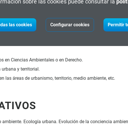
rmación sobre las cookies puede consultar la
polí
ntal del territorio y de la evaluación, que permitan medir el val
acios urbanos.
das las cookies
Configurar cookies
Permitir 
?
os en Ciencias Ambientales o en Derecho.
urbana y territorial.
n las áreas de urbanismo, territorio, medio ambiente, etc.
ATIVOS
 ambiente. Ecología urbana. Evolución de la conciencia ambient