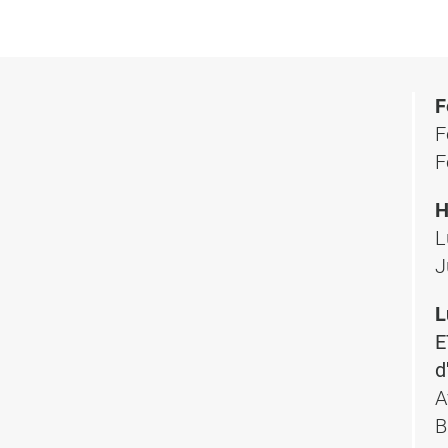
F
F
F
H
L
J
L
E
d
A
B