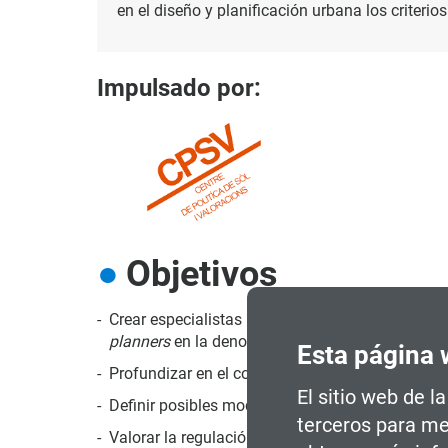
en el diseño y planificación urbana los criterio
Impulsado por:
Objetivos
Crear especialistas multidisciplinares capacitados
planners
en la denominación anglosajona, de los
Esta página 
Profundizar en el concepto de sostenibilidad ap
El sitio web de l
Definir posibles modelos de territorio, de medid
terceros para me
Valorar la regulación del suelo, la morfología ed