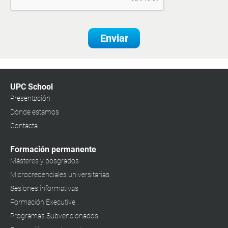
Enviar
UPC School
Presentación
Dónde estamos
Contacta
Formación permanente
Másteres y posgrados
Microcredenciales universitarias
Sesiones informativas
Formación Executive
Programas Subvencionados