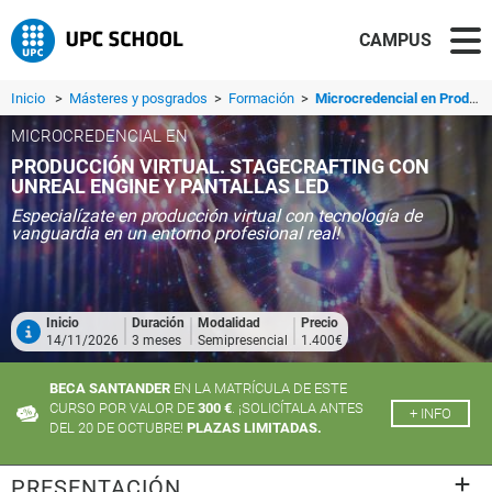
CAMPUS
Inicio
>
Másteres y posgrados
>
Formación
>
Microcredencial en Producción Virtual. Stagecrafting con Unreal Engine y Pantallas LED
MICROCREDENCIAL EN
PRODUCCIÓN VIRTUAL. STAGECRAFTING CON
UNREAL ENGINE Y PANTALLAS LED
Especialízate en producción virtual con tecnología de
vanguardia en un entorno profesional real!
Inicio
Duración
Modalidad
Precio
14/11/2026
3 meses
Semipresencial
1.400€
BECA SANTANDER
EN LA MATRÍCULA DE ESTE
CURSO POR VALOR DE
300 €
. ¡SOLICÍTALA ANTES
+ INFO
DEL 20 DE OCTUBRE!
PLAZAS LIMITADAS.
PRESENTACIÓN