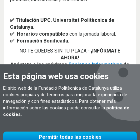
✅ Titulación UPC. Universitat Politècnica de
Catalunya.
✅ Horarios compatibles
con la jornada laboral.
✅ Formación Bonificada
.
NO TE QUEDES SIN TU PLAZA
- ¡INFÓRMATE
AHORA!
Apúntate a las próximas
Sesiones Informativas
de
la UPC School
Esta página web usa cookies
El sitio web de la Fundació Politècnica de Catalunya utiliza
cookies propias y de terceros para mejorar la experiencia de
navegación y con fines estadísticos. Para obtener más
¡BENEFÍCIATE DE CONDICIONES ESPECIALES EN
información sobre las cookies puede consultar la
política de
LA MATRÍCULA HASTA EL 19 DE DICIEMBRE!
cookies.
MÁSTERS:
Permitir todas las cookies