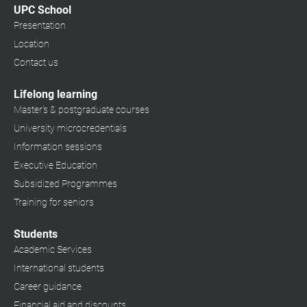
UPC School
Presentation
Location
Contact us
Lifelong learning
Master's & postgraduate courses
University microcredentials
Information sessions
Executive Education
Subsidized Programmes
Training for seniors
Students
Academic Services
International students
Career guidance
Financial aid and discounts