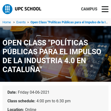
CAMPUS
Home
>
Events
>
Open Class "Políticas Públicas para el Impulso de la Indu...
OPEN CLASS "POLÍTICAS
PÚBLICAS PARA EL IMPULSO
DE LA INDUSTRIA 4.0 EN
CATALUÑA"
Date:
Friday 04-06-2021
Class schedule:
4:00 pm to 6:30 pm
Location:
Online