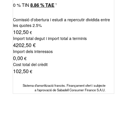
0
% TIN
8.86
%
TAE
1
Comissió d'obertura i estudi a repercutir dividida entre
les quotes
2.5%
102,50
€
Import total degut i import total a terminis
4202,50
€
Import dels interessos
0,00
€
Cost total del crèdit
102,50
€
Sistema d'amortització francès. Finançament ofert i subjecte
a l'aprovació de Sabadell Consumer Finance S.A.U.