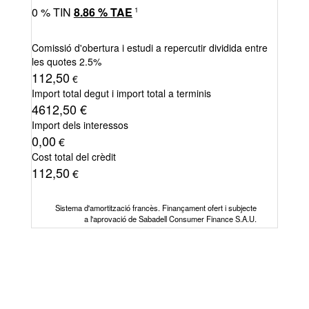
0
% TIN
8.86
%
TAE
1
Comissió d'obertura i estudi a repercutir dividida entre
les quotes
2.5%
112,50
€
Import total degut i import total a terminis
4612,50
€
Import dels interessos
0,00
€
Cost total del crèdit
112,50
€
Sistema d'amortització francès. Finançament ofert i subjecte
a l'aprovació de Sabadell Consumer Finance S.A.U.