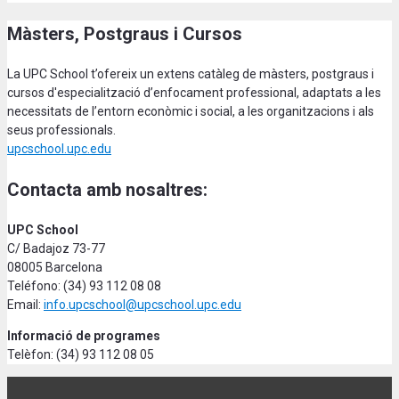
Màsters, Postgraus i Cursos
La UPC School t’ofereix un extens catàleg de màsters, postgraus i
cursos d'especialització d’enfocament professional, adaptats a les
necessitats de l’entorn econòmic i social, a les organitzacions i als
seus professionals.
upcschool.upc.edu
Contacta amb nosaltres:
UPC School
C/ Badajoz 73-77
08005 Barcelona
Teléfono: (34) 93 112 08 08
Email:
info.upcschool@upcschool.upc.edu
Informació de programes
Telèfon: (34) 93 112 08 05