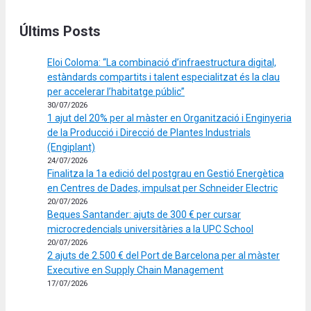
Últims Posts
Eloi Coloma: “La combinació d’infraestructura digital,
estàndards compartits i talent especialitzat és la clau
per accelerar l’habitatge públic”
30/07/2026
1 ajut del 20% per al màster en Organització i Enginyeria
de la Producció i Direcció de Plantes Industrials
(Engiplant)
24/07/2026
Finalitza la 1a edició del postgrau en Gestió Energètica
en Centres de Dades, impulsat per Schneider Electric
20/07/2026
Beques Santander: ajuts de 300 € per cursar
microcredencials universitàries a la UPC School
20/07/2026
2 ajuts de 2.500 € del Port de Barcelona per al màster
Executive en Supply Chain Management
17/07/2026