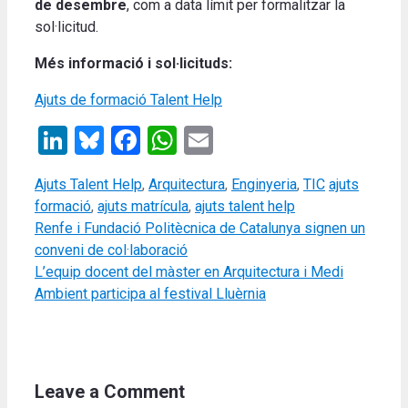
de desembre
, com a data límit per formalitzar la
sol·licitud.
Més informació i sol·licituds:
Ajuts de formació Talent Help
LinkedIn
Bluesky
Facebook
WhatsApp
Email
Categories
Tags
Ajuts Talent Help
,
Arquitectura
,
Enginyeria
,
TIC
ajuts
formació
,
ajuts matrícula
,
ajuts talent help
Renfe i Fundació Politècnica de Catalunya signen un
conveni de col·laboració
L’equip docent del màster en Arquitectura i Medi
Ambient participa al festival Lluèrnia
Leave a Comment