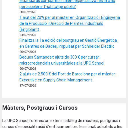
estàndards compartits i talent especialitzat és la clau
per accelerar l’habitatge públic”
30/07/2026
1 ajut del 20% per al màster en Organització i Enginyeria
de la Producció i Direcció de Plantes Industrials
(Engiplant)
24/07/2026
Finalitza la 1a edició del postgrau en Gestió Energètica
en Centres de Dades, impulsat per Schneider Electric
20/07/2026
Beques Santander: ajuts de 300 € per cursar
microcredencials universitàries a la UPC School
20/07/2026
2 ajuts de 2.500 € del Port de Barcelona per al màster
Executive en Supply Chain Management
17/07/2026
Màsters, Postgraus i Cursos
La UPC School t’ofereix un extens catàleg de màsters, postgraus i
cursos d'especialització d’enfocament professional, adaptats a les