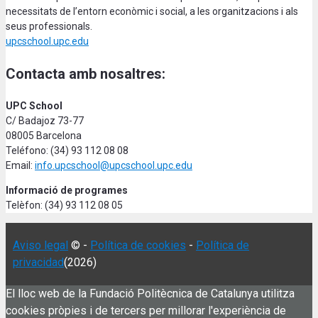
necessitats de l’entorn econòmic i social, a les organitzacions i als
seus professionals.
upcschool.upc.edu
Contacta amb nosaltres:
UPC School
C/ Badajoz 73-77
08005 Barcelona
Teléfono: (34) 93 112 08 08
Email:
info.upcschool@upcschool.upc.edu
Informació de programes
Telèfon: (34) 93 112 08 05
Aviso legal
© -
Política de cookies
-
Política de
privacidad
(2026)
El lloc web de la Fundació Politècnica de Catalunya utilitza
cookies pròpies i de tercers per millorar l'experiència de