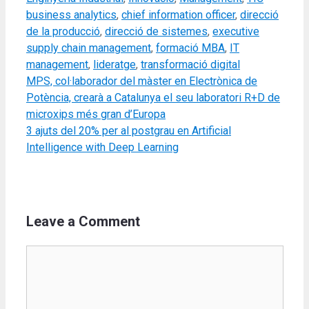
business analytics
,
chief information officer
,
direcció
de la producció
,
direcció de sistemes
,
executive
supply chain management
,
formació MBA
,
IT
management
,
lideratge
,
transformació digital
MPS, col·laborador del màster en Electrònica de
Potència, crearà a Catalunya el seu laboratori R+D de
microxips més gran d’Europa
3 ajuts del 20% per al postgrau en Artificial
Intelligence with Deep Learning
Leave a Comment
Comment