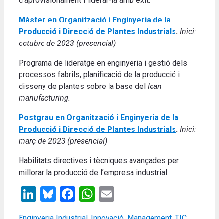
d’aprovisionament i liderar-la amb èxit.
Màster en Organització i Enginyeria de la
Producció i Direcció de Plantes Industrials
.
Inici:
octubre de 2023 (presencial)
Programa de lideratge en enginyeria i gestió dels
processos fabrils, planificació de la producció i
disseny de plantes sobre la base del
lean
manufacturing.
Postgrau en Organització i Enginyeria de la
Producció i Direcció de Plantes Industrials
.
Inici:
març de 2023 (presencial)
Habilitats directives i tècniques avançades per
millorar la producció de l’empresa industrial.
LinkedIn
Bluesky
Facebook
WhatsApp
Email
Categories
Tags
Enginyeria Industrial
,
Innovació
,
Management
,
TIC