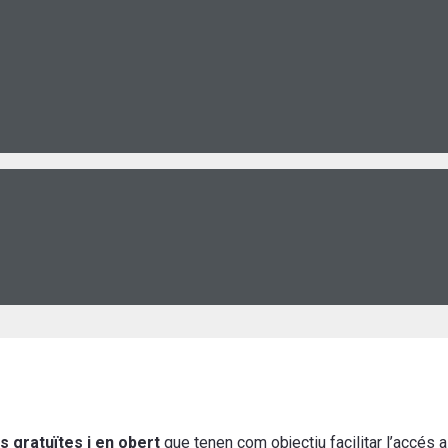
s gratuïtes i en obert
que tenen com objectiu facilitar l’accés a