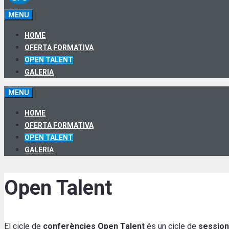
MENU
HOME
OFERTA FORMATIVA
OPEN TALENT
GALERIA
MENU
HOME
OFERTA FORMATIVA
OPEN TALENT
GALERIA
Open Talent
El cicle de
conferències Open Talent
és un cicle de
session