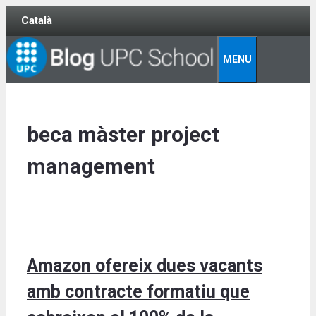
Skip
Català
to
content
MENU
beca màster project
management
Amazon ofereix dues vacants
amb contracte formatiu que