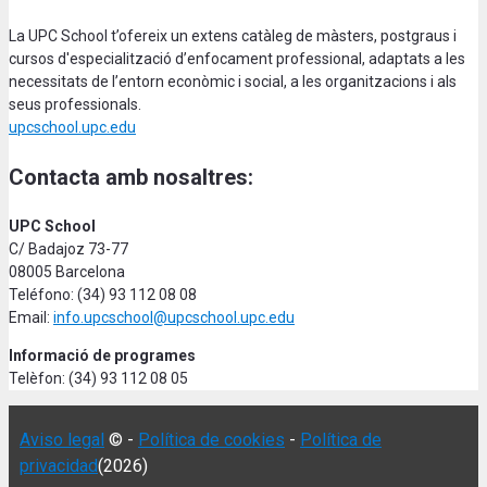
La UPC School t’ofereix un extens catàleg de màsters, postgraus i
cursos d'especialització d’enfocament professional, adaptats a les
necessitats de l’entorn econòmic i social, a les organitzacions i als
seus professionals.
upcschool.upc.edu
Contacta amb nosaltres:
UPC School
C/ Badajoz 73-77
08005 Barcelona
Teléfono: (34) 93 112 08 08
Email:
info.upcschool@upcschool.upc.edu
Informació de programes
Telèfon: (34) 93 112 08 05
Aviso legal
© -
Política de cookies
-
Política de
privacidad
(2026)