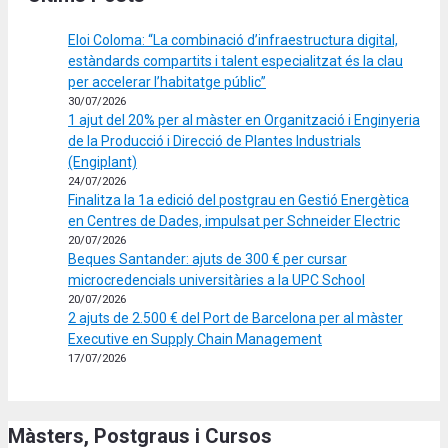
Eloi Coloma: “La combinació d’infraestructura digital,
estàndards compartits i talent especialitzat és la clau
per accelerar l’habitatge públic”
30/07/2026
1 ajut del 20% per al màster en Organització i Enginyeria
de la Producció i Direcció de Plantes Industrials
(Engiplant)
24/07/2026
Finalitza la 1a edició del postgrau en Gestió Energètica
en Centres de Dades, impulsat per Schneider Electric
20/07/2026
Beques Santander: ajuts de 300 € per cursar
microcredencials universitàries a la UPC School
20/07/2026
2 ajuts de 2.500 € del Port de Barcelona per al màster
Executive en Supply Chain Management
17/07/2026
Màsters, Postgraus i Cursos