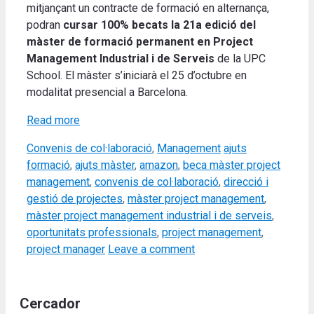
mitjançant un contracte de formació en alternança,
podran
cursar 100% becats la 21a edició del
màster de formació permanent en Project
Management Industrial i de Serveis
de la UPC
School. El màster s’iniciarà el 25 d’octubre en
modalitat presencial a Barcelona.
Read more
Categories
Tags
Convenis de col·laboració
,
Management
ajuts
formació
,
ajuts màster
,
amazon
,
beca màster project
management
,
convenis de col·laboració
,
direcció i
gestió de projectes
,
màster project management
,
màster project management industrial i de serveis
,
oportunitats professionals
,
project management
,
project manager
Leave a comment
Cercador