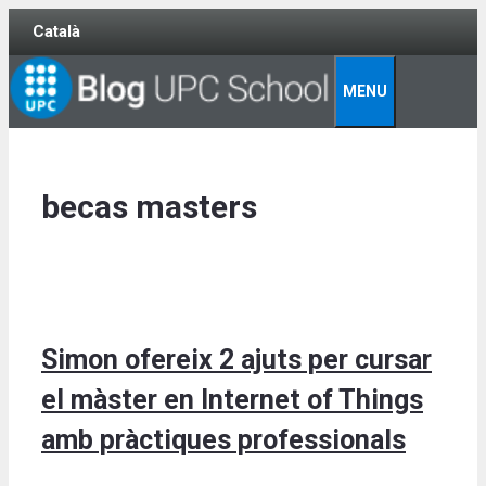
Skip
Català
to
content
MENU
becas masters
Simon ofereix 2 ajuts per cursar
el màster en Internet of Things
amb pràctiques professionals