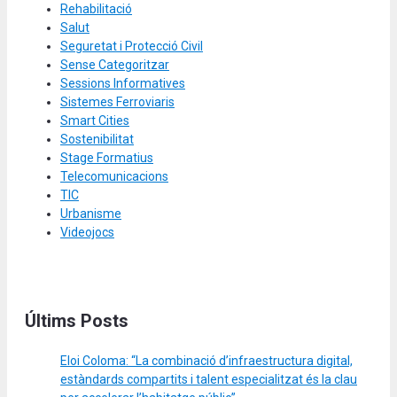
Rehabilitació
Salut
Seguretat i Protecció Civil
Sense Categoritzar
Sessions Informatives
Sistemes Ferroviaris
Smart Cities
Sostenibilitat
Stage Formatius
Telecomunicacions
TIC
Urbanisme
Videojocs
Últims Posts
Eloi Coloma: “La combinació d’infraestructura digital,
estàndards compartits i talent especialitzat és la clau