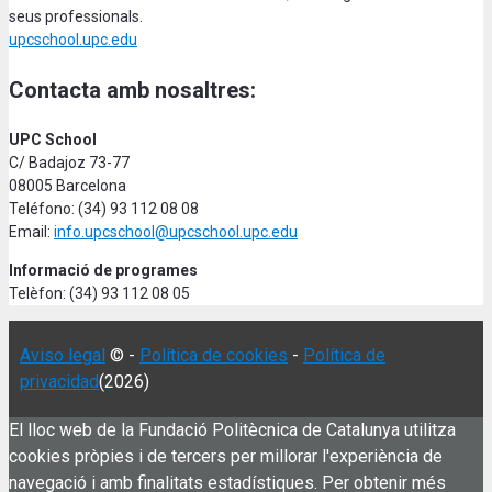
seus professionals.
upcschool.upc.edu
Contacta amb nosaltres:
UPC School
C/ Badajoz 73-77
08005 Barcelona
Teléfono: (34) 93 112 08 08
Email:
info.upcschool@upcschool.upc.edu
Informació de programes
Telèfon: (34) 93 112 08 05
Aviso legal
© -
Política de cookies
-
Política de
privacidad
(2026)
El lloc web de la Fundació Politècnica de Catalunya utilitza
cookies pròpies i de tercers per millorar l'experiència de
navegació i amb finalitats estadístiques. Per obtenir més