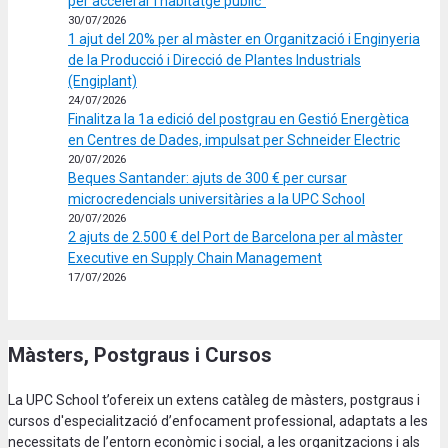
per accelerar l’habitatge públic”
30/07/2026
1 ajut del 20% per al màster en Organització i Enginyeria
de la Producció i Direcció de Plantes Industrials
(Engiplant)
24/07/2026
Finalitza la 1a edició del postgrau en Gestió Energètica
en Centres de Dades, impulsat per Schneider Electric
20/07/2026
Beques Santander: ajuts de 300 € per cursar
microcredencials universitàries a la UPC School
20/07/2026
2 ajuts de 2.500 € del Port de Barcelona per al màster
Executive en Supply Chain Management
17/07/2026
Màsters, Postgraus i Cursos
La UPC School t’ofereix un extens catàleg de màsters, postgraus i
cursos d'especialització d’enfocament professional, adaptats a les
necessitats de l’entorn econòmic i social, a les organitzacions i als