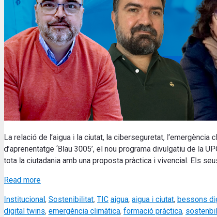
La relació de l’aigua i la ciutat, la ciberseguretat, l’emergènc
d’aprenentatge ‘Blau 3005’, el nou programa divulgatiu de la 
tota la ciutadania amb una proposta pràctica i vivencial. Els s
Read more
Categories
Tags
Institucional
,
Sostenibilitat
,
TIC
aigua
,
aigua i ciutat
,
bessons dig
digital twins
,
emergència climàtica
,
formació pràctica
,
sostenbil