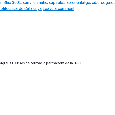
s
,
Blau 3005
,
canvi climàtic
,
càpsules aprenentatge
,
ciberseguret
Politècnica de Catalunya
Leave a comment
ostgraus i Cursos de formació permanent de la UPC.