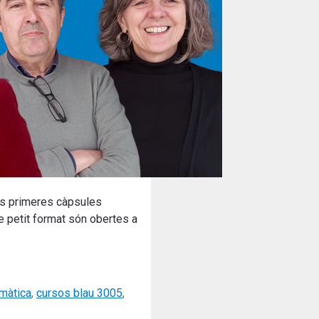
 les primeres càpsules
e petit format són obertes a
imàtica
,
cursos blau 3005
,