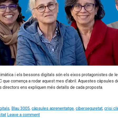
ia climàtica i els bessons digitals són els eixos protagonistes de
UPC que comença a rodar aquest mes d’abril. Aquestes càpsules d
eus directors ens expliquen més detalls de cada proposta.
itals
,
Blau 3005
,
càpsules aprenentatge
,
ciberseguretat
,
crisi cl
itat
Leave a comment