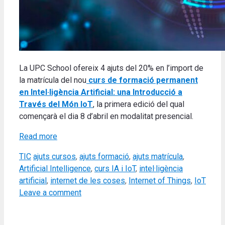
La UPC School ofereix 4 ajuts del 20% en l’import de
la matrícula del nou
curs de formació permanent
en Intel·ligència Artificial: una Introducció a
Través del Món IoT
, la primera edició del qual
començarà el dia 8 d’abril en modalitat presencial.
Read more
Categories
Tags
TIC
ajuts cursos
,
ajuts formació
,
ajuts matrícula
,
Artificial Intelligence
,
curs IA i IoT
,
intel·ligència
artificial
,
internet de les coses
,
Internet of Things
,
IoT
Leave a comment