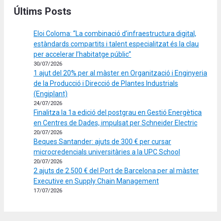
Últims Posts
Eloi Coloma: “La combinació d’infraestructura digital,
estàndards compartits i talent especialitzat és la clau
per accelerar l’habitatge públic”
30/07/2026
1 ajut del 20% per al màster en Organització i Enginyeria
de la Producció i Direcció de Plantes Industrials
(Engiplant)
24/07/2026
Finalitza la 1a edició del postgrau en Gestió Energètica
en Centres de Dades, impulsat per Schneider Electric
20/07/2026
Beques Santander: ajuts de 300 € per cursar
microcredencials universitàries a la UPC School
20/07/2026
2 ajuts de 2.500 € del Port de Barcelona per al màster
Executive en Supply Chain Management
17/07/2026