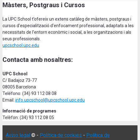
Màsters, Postgraus i Cursos
La UPC School t’ofereix un extens catàleg de màsters, postgraus i
cursos d'especialització d’enfocament professional, adaptats a les
necessitats de l’entorn econòmic i social, a les organitzacions i als
seus professionals.
upcschool.upc.edu
Contacta amb nosaltres:
UPC School
C/ Badajoz 73-77
08005 Barcelona
Teléfono: (34) 93 112 08 08
Email:
info.upcschool@upcschool.upc.edu
Informació de programes
Telèfon: (34) 93 112 08 05
Aviso legal
© -
Política de cookies
-
Política de