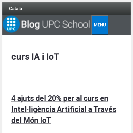
Skip
Català
to
content
MENU
curs IA i IoT
4 ajuts del 20% per al curs en
Intel·ligència Artificial a Través
del Món IoT