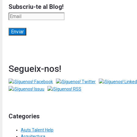
Subscriu-te al Blog!
Segueix-nos!
Categories
Ajuts Talent Help
Arquitectura