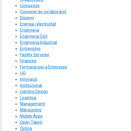
Concursos
Convenis de col·laboració
Disseny
Energia i electricitat
Enginyeria
Enginyeria Civil
Enginyeria Industrial
Entrevistes
Facility Services
Finances
Formació per a Empreses
I+D
Innovació
Institucional
Lighting Design
Logística
Management
Màrqueting
Mobile Apps
Open Talent
Òptica