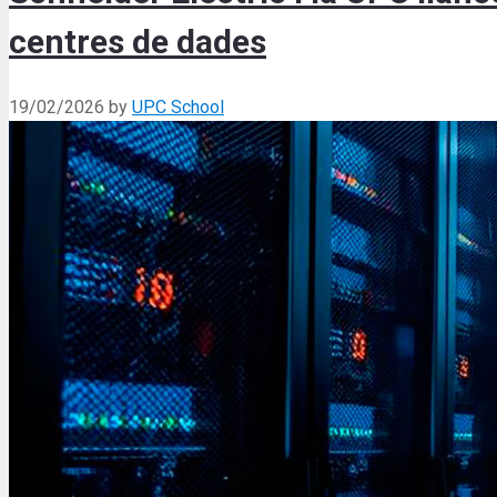
centres de dades
19/02/2026
by
UPC School