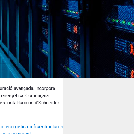
igeració avançada. Incorpora
at energètica. Començarà
es instal·lacions d’Schneider.
ió energètica
,
infraestructures
ave a comment