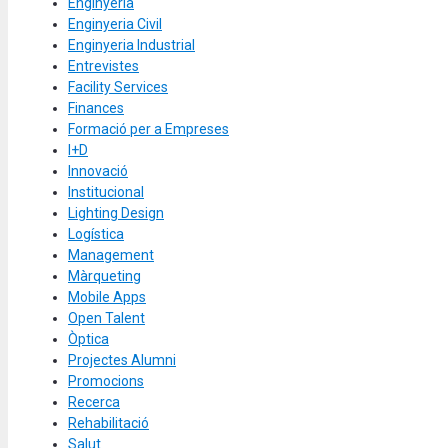
Enginyeria
Enginyeria Civil
Enginyeria Industrial
Entrevistes
Facility Services
Finances
Formació per a Empreses
I+D
Innovació
Institucional
Lighting Design
Logística
Management
Màrqueting
Mobile Apps
Open Talent
Òptica
Projectes Alumni
Promocions
Recerca
Rehabilitació
Salut