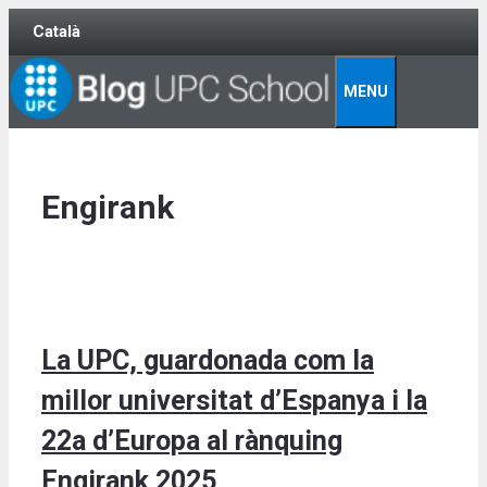
Skip
Català
to
content
MENU
Engirank
La UPC, guardonada com la
millor universitat d’Espanya i la
22a d’Europa al rànquing
Engirank 2025