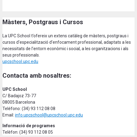
Màsters, Postgraus i Cursos
La UPC School t’ofereix un extens catàleg de màsters, postgraus i
cursos d'especialització d’enfocament professional, adaptats a les
necessitats de l’entorn econòmic i social, a les organitzacions i als
seus professionals.
upcschool.upc.edu
Contacta amb nosaltres:
UPC School
C/ Badajoz 73-77
08005 Barcelona
Teléfono: (34) 93 112 08 08
Email:
info.upcschool@upcschool.upc.edu
Informació de programes
Telèfon: (34) 93 112 08 05