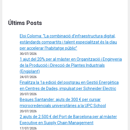
Últims Posts
Eloi Coloma: “La combinació d’infraestructura digital,
estàndards compartits i talent especialitzat és la clau
per accelerar l’habitatge públic”
30/07/2026
1 ajut del 20% per al màster en Organització i Enginyeria
de la Producció i Direcció de Plantes Industrials
(Engiplant)
24/07/2026
Finalitza la 1a edició del postgrau en Gestió Energètica
en Centres de Dades, impulsat per Schneider Electric
20/07/2026
Beques Santander: ajuts de 300 € per cursar
microcredencials universitàries a la UPC School
20/07/2026
2 ajuts de 2.500 € del Port de Barcelona per al màster
Executive en Supply Chain Management
17/07/2026