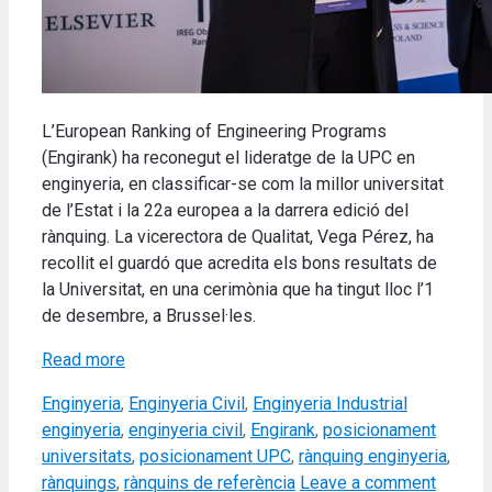
L’European Ranking of Engineering Programs
(Engirank) ha reconegut el lideratge de la UPC en
enginyeria, en classificar-se com la millor universitat
de l’Estat i la 22a europea a la darrera edició del
rànquing. La vicerectora de Qualitat, Vega Pérez, ha
recollit el guardó que acredita els bons resultats de
la Universitat, en una cerimònia que ha tingut lloc l’1
de desembre, a Brussel·les.
Read more
Categories
Tags
Enginyeria
,
Enginyeria Civil
,
Enginyeria Industrial
enginyeria
,
enginyeria civil
,
Engirank
,
posicionament
universitats
,
posicionament UPC
,
rànquing enginyeria
,
rànquings
,
rànquins de referència
Leave a comment