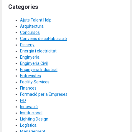
Categories
Ajuts Talent Help
Arquitectura
Concursos
Convenis de col·laboració
Disseny
Energia i electricitat
Enginyeria
Enginyeria Civil
Enginyeria Industrial
Entrevistes
Facility Services
Finances
Formació per a Empreses
I+D
Innovació
Institucional
Lighting Design
Logística
Management