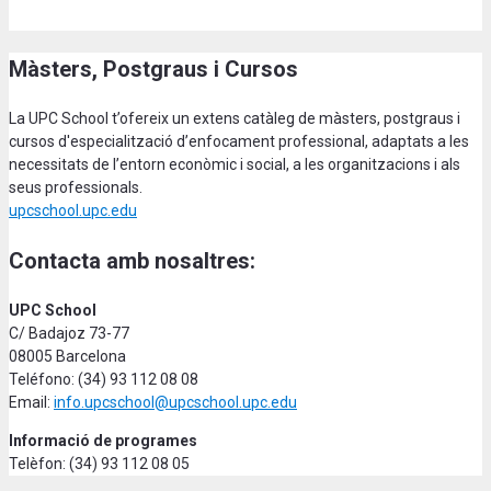
Màsters, Postgraus i Cursos
La UPC School t’ofereix un extens catàleg de màsters, postgraus i
cursos d'especialització d’enfocament professional, adaptats a les
necessitats de l’entorn econòmic i social, a les organitzacions i als
seus professionals.
upcschool.upc.edu
Contacta amb nosaltres:
UPC School
C/ Badajoz 73-77
08005 Barcelona
Teléfono: (34) 93 112 08 08
Email:
info.upcschool@upcschool.upc.edu
Informació de programes
Telèfon: (34) 93 112 08 05