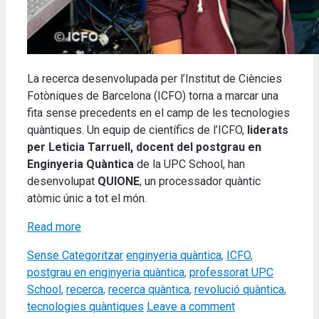
La recerca desenvolupada per l’Institut de Ciències
Fotòniques de Barcelona (ICFO) torna a marcar una
fita sense precedents en el camp de les tecnologies
quàntiques. Un equip de científics de l’ICFO,
liderats
per Leticia Tarruell, docent del postgrau en
Enginyeria Quàntica
de la UPC School, han
desenvolupat
QUIONE
, un processador quàntic
atòmic únic a tot el món.
Read more
Categories
Tags
Sense Categoritzar
enginyeria quàntica
,
ICFO
,
postgrau en enginyeria quàntica
,
professorat UPC
School
,
recerca
,
recerca quàntica
,
revolució quàntica
,
tecnologies quàntiques
Leave a comment