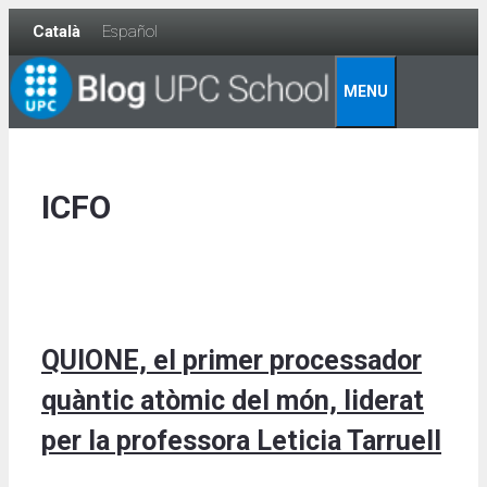
Skip
Català
Español
to
content
MENU
ICFO
QUIONE, el primer processador
quàntic atòmic del món, liderat
per la professora Leticia Tarruell