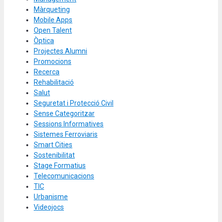
Màrqueting
Mobile Apps
Open Talent
Òptica
Projectes Alumni
Promocions
Recerca
Rehabilitació
Salut
Seguretat i Protecció Civil
Sense Categoritzar
Sessions Informatives
Sistemes Ferroviaris
Smart Cities
Sostenibilitat
Stage Formatius
Telecomunicacions
TIC
Urbanisme
Videojocs