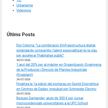
TIC
Urbanisme
Videojocs
Últims Posts
Eloi Coloma: “La combinació d’infraestructura digital,
estàndards compartits i talent especialitzat és la clau
per accelerar l’habitatge públic”
30/07/2026
1 ajut del 20% per al màster en Organització i Enginyeria
de la Producció i Direcció de Plantes Industrials
(Engiplant)
24/07/2026
Finalitza la 1a edició del postgrau en Gestió Energètica
en Centres de Dades, impulsat per Schneider Electric
20/07/2026
Beques Santander: ajuts de 300 € per cursar
microcredencials universitàries a la UPC School
20/07/2026