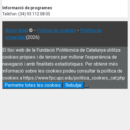
Informació de programes
Telèfon: (34) 93 112 08 05
Aviso legal
© -
Política de cookies
-
Política de
privacidad
(2026)
El lloc web de la Fundació Politècnica de Catalunya utilitza
cookies pròpies i de tercers per millorar l'experiència de
navegació i amb finalitats estadístiques. Per obtenir més
informació sobre les cookies podeu consultar la política de
cookies a https://www.fpc.upc.edu/politica_cookies_cat.php
Permetre totes les cookies
Rebutjar