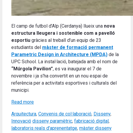
El camp de futbol d’Alp (Cerdanya) llueix una
nova
estructura lleugera i sostenible com a pavelló
esportiu
gràcies al treball d’un equip de 23
estudiants del
màster de formació permanent
Parametric Design in Architecture (MPDA)
de la
UPC School. La instal·lació, batejada amb el nom de
“Múrgola Pavilion”
, es va inaugurar el 7 de
novembre i ja s’ha convertit en un nou espai de
referència per a activitats esportives i culturals del
municipi.
Read more
Categories
Arquitectura
,
Convenis de col·laboració
,
Disseny
,
Tags
Innovació
disseny paramètric
,
fabricació digital
,
laboratoris reals d'aprenentatge
,
màster disseny