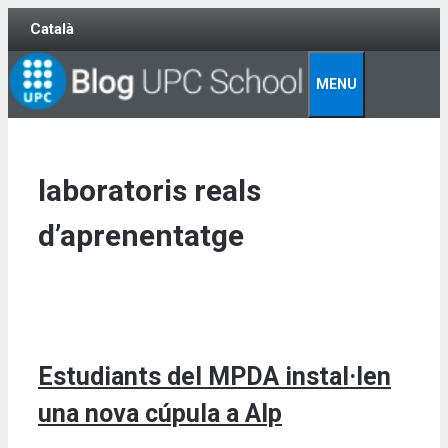
Skip
Català
to
content
MENU
laboratoris reals
d’aprenentatge
Estudiants del MPDA instal·len
una nova cúpula a Alp