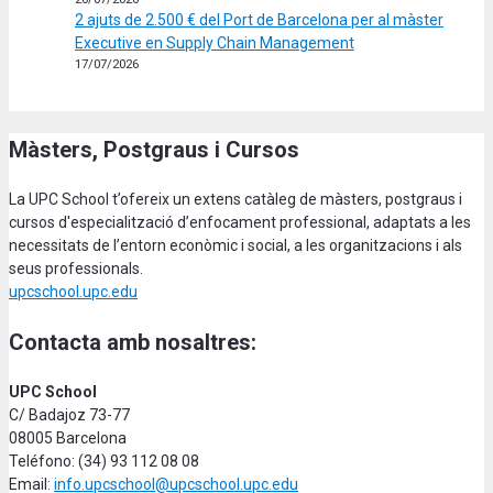
2 ajuts de 2.500 € del Port de Barcelona per al màster
Executive en Supply Chain Management
17/07/2026
Màsters, Postgraus i Cursos
La UPC School t’ofereix un extens catàleg de màsters, postgraus i
cursos d'especialització d’enfocament professional, adaptats a les
necessitats de l’entorn econòmic i social, a les organitzacions i als
seus professionals.
upcschool.upc.edu
Contacta amb nosaltres:
UPC School
C/ Badajoz 73-77
08005 Barcelona
Teléfono: (34) 93 112 08 08
Email:
info.upcschool@upcschool.upc.edu