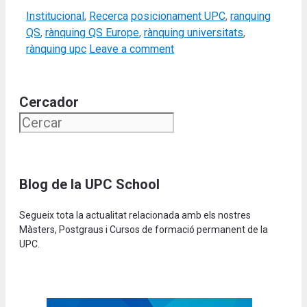
Categories
Tags
Institucional
,
Recerca
posicionament UPC
,
ranquing
QS
,
rànquing QS Europe
,
rànquing universitats
,
rànquing upc
Leave a comment
Cercador
Blog de la UPC School
Segueix tota la actualitat relacionada amb els nostres
Màsters, Postgraus i Cursos de formació permanent de la
UPC.