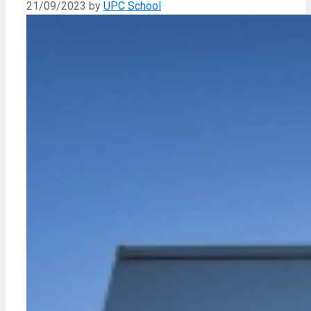
21/09/2023
by
UPC School