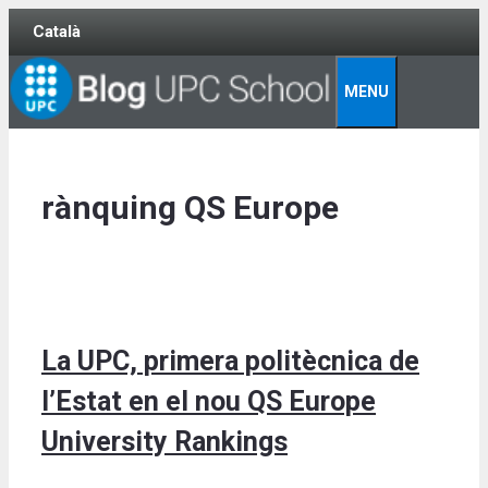
Skip
Català
to
content
MENU
rànquing QS Europe
La UPC, primera politècnica de
l’Estat en el nou QS Europe
University Rankings