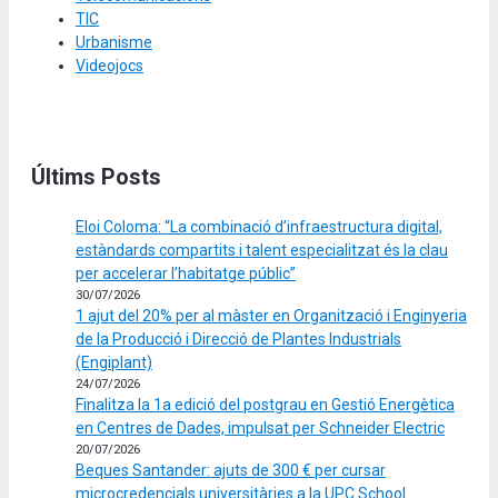
TIC
Urbanisme
Videojocs
Últims Posts
Eloi Coloma: “La combinació d’infraestructura digital,
estàndards compartits i talent especialitzat és la clau
per accelerar l’habitatge públic”
30/07/2026
1 ajut del 20% per al màster en Organització i Enginyeria
de la Producció i Direcció de Plantes Industrials
(Engiplant)
24/07/2026
Finalitza la 1a edició del postgrau en Gestió Energètica
en Centres de Dades, impulsat per Schneider Electric
20/07/2026
Beques Santander: ajuts de 300 € per cursar
microcredencials universitàries a la UPC School