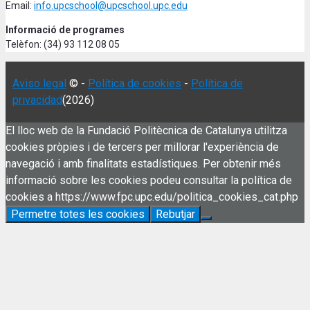
Email:
info.upcschool@upcschool.upc.edu
Informació de programes
Telèfon: (34) 93 112 08 05
Aviso legal
© -
Política de cookies
-
Política de
privacidad
(2026)
El lloc web de la Fundació Politècnica de Catalunya utilitza
cookies pròpies i de tercers per millorar l'experiència de
navegació i amb finalitats estadístiques. Per obtenir més
informació sobre les cookies podeu consultar la política de
cookies a https://www.fpc.upc.edu/politica_cookies_cat.php
Permetre totes les cookies
Rebutjar