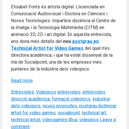
Elisabet Fonts és artista digital. Llicenciada en
Comunicació Audiovisual i Doctora en Ciències i
Noves Tecnologies. Imparteix docència al Centre de
la Imatge i la Tecnologia Multimèdia (CITM) en
animació 3D, 2D i art digital. En aquesta entrevista,
ens dona més detalls del
nou
postgrau en
Technical Artist for Video Games
del qual n’és
directora acadèmica, i que ha estat dissenyat de la
mà de Socialpoint, una de les empreses més
punteres de la indústria dels videojocs.
Read more
Categories
Tags
Entrevistes
,
Videojocs
entrevistes
,
entrevistes
direcció acadèmica
,
formació videojocs
,
indústria
dels videojocs
,
noves propostes
,
postgrau technical
artist for video games
,
socialpoint
,
technical art
,
technical artist
,
videogames @ca
,
videojocs
Leave a
comment