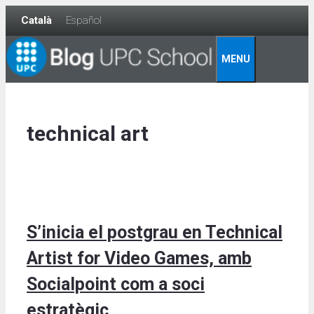
Skip
Català
Español
to
content
MENU
technical art
S’inicia el postgrau en Technical
Artist for Video Games, amb
Socialpoint com a soci
estratègic