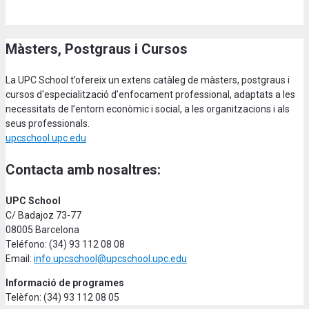
Màsters, Postgraus i Cursos
La UPC School t’ofereix un extens catàleg de màsters, postgraus i
cursos d'especialització d’enfocament professional, adaptats a les
necessitats de l’entorn econòmic i social, a les organitzacions i als
seus professionals.
upcschool.upc.edu
Contacta amb nosaltres:
UPC School
C/ Badajoz 73-77
08005 Barcelona
Teléfono: (34) 93 112 08 08
Email:
info.upcschool@upcschool.upc.edu
Informació de programes
Telèfon: (34) 93 112 08 05