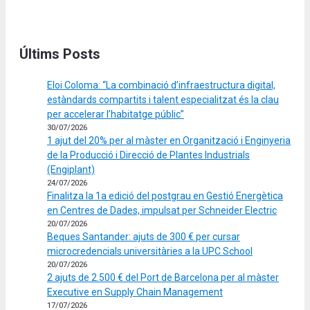
Últims Posts
Eloi Coloma: “La combinació d’infraestructura digital,
estàndards compartits i talent especialitzat és la clau
per accelerar l’habitatge públic”
30/07/2026
1 ajut del 20% per al màster en Organització i Enginyeria
de la Producció i Direcció de Plantes Industrials
(Engiplant)
24/07/2026
Finalitza la 1a edició del postgrau en Gestió Energètica
en Centres de Dades, impulsat per Schneider Electric
20/07/2026
Beques Santander: ajuts de 300 € per cursar
microcredencials universitàries a la UPC School
20/07/2026
2 ajuts de 2.500 € del Port de Barcelona per al màster
Executive en Supply Chain Management
17/07/2026