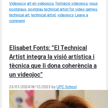
Categories
Tags
Videojocs
art en videojocs
,
formació videojocs
,
nous
postgraus
,
postgrau technical artist for video games
,
technical art
,
technical artist
,
videojocs
Leave a
comment
Elisabet Fonts: “El Technical
Artist integra la visió artística i
tècnica que li dona coherència a
un videojoc”
23/01/2024
18/12/2023
by
UPC School