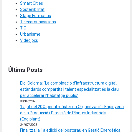
Smart Cities
Sostenibilitat
Stage Formatius
Telecomunicacions
TIC
Urbanisme
Videojocs
Últims Posts
Eloi Coloma: “La combinació d’infraestructura digital,
estàndards compartits i talent especialitzat és la clau
per accelerar l’habitatge públic”
30/07/2026
1 ajut del 20% per al màster en Organització i Enginyeria
de la Producció i Direcció de Plantes Industrials
(Engiplant)
24/07/2026
Finalitza la 1a edició del postgrau en Gestió Energètica