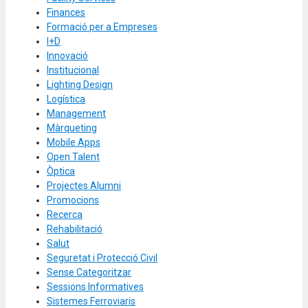
Finances
Formació per a Empreses
I+D
Innovació
Institucional
Lighting Design
Logística
Management
Màrqueting
Mobile Apps
Open Talent
Òptica
Projectes Alumni
Promocions
Recerca
Rehabilitació
Salut
Seguretat i Protecció Civil
Sense Categoritzar
Sessions Informatives
Sistemes Ferroviaris