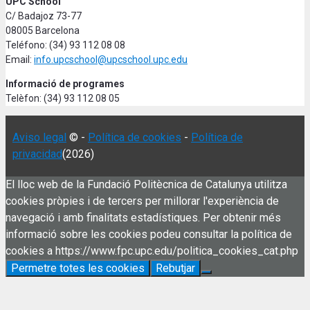
UPC School
C/ Badajoz 73-77
08005 Barcelona
Teléfono: (34) 93 112 08 08
Email:
info.upcschool@upcschool.upc.edu
Informació de programes
Telèfon: (34) 93 112 08 05
Aviso legal
© -
Política de cookies
-
Política de
privacidad
(2026)
El lloc web de la Fundació Politècnica de Catalunya utilitza
cookies pròpies i de tercers per millorar l'experiència de
navegació i amb finalitats estadístiques. Per obtenir més
informació sobre les cookies podeu consultar la política de
cookies a https://www.fpc.upc.edu/politica_cookies_cat.php
Permetre totes les cookies
Rebutjar