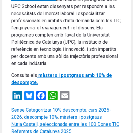
UPC School estan dissenyats per respondre a les
necessitats del mercat laboral i especialitzar
professionals en àmbits d’alta demanda com les TIC,
l’enginyeria, el
management
i el disseny. Els
programes compten amb l’aval de la Universitat
Politècnica de Catalunya (UPC), la institució de
referència en tecnologia i innovació, i són impartits
per docents amb una sòlida trajectòria professional
en cada indústria.
Consulta els
màsters i postgraus amb 10% de
descompte.
LinkedIn
Bluesky
Facebook
WhatsApp
Email
Categories
Tags
Sense Categoritzar
10% descompte
,
curs 2025-
2026
,
descompte 10%
,
màsters i postgraus
Núria Castell, seleccionada entre les 100 Dones TIC
Referents de Catalunya 2025