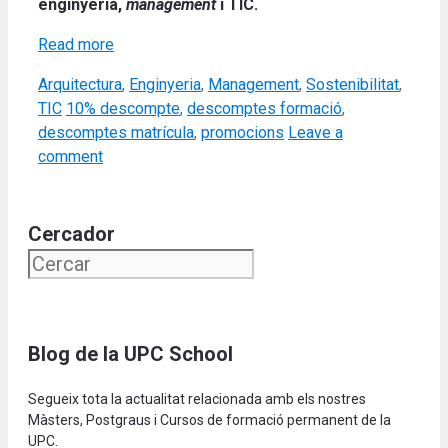
enginyeria,
management
i TIC.
Read more
Categories
Arquitectura
,
Enginyeria
,
Management
,
Sostenibilitat
,
Tags
TIC
10% descompte
,
descomptes formació
,
descomptes matrícula
,
promocions
Leave a
comment
Cercador
Blog de la UPC School
Segueix tota la actualitat relacionada amb els nostres
Màsters, Postgraus i Cursos de formació permanent de la
UPC.