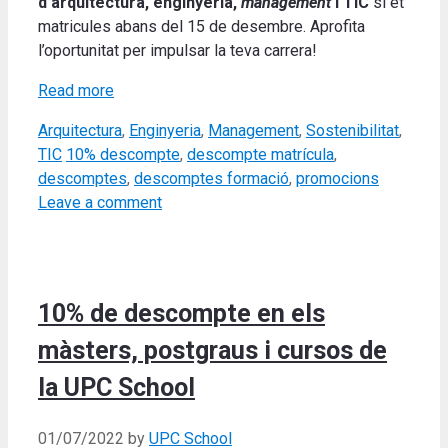
d’arquitectura, enginyeria,
management
i TIC
si et
matricules abans del 15 de desembre. Aprofita
l’oportunitat per impulsar la teva carrera!
Read more
Categories
Arquitectura
,
Enginyeria
,
Management
,
Sostenibilitat
,
Tags
TIC
10% descompte
,
descompte matrícula
,
descomptes
,
descomptes formació
,
promocions
Leave a comment
10% de descompte en els
màsters, postgraus i cursos de
la UPC School
01/07/2022
by
UPC School