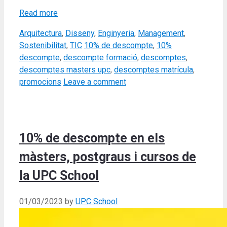
Read more
Categories
Arquitectura
,
Disseny
,
Enginyeria
,
Management
,
Tags
Sostenibilitat
,
TIC
10% de descompte
,
10%
descompte
,
descompte formació
,
descomptes
,
descomptes masters upc
,
descomptes matrícula
,
promocions
Leave a comment
10% de descompte en els
màsters, postgraus i cursos de
la UPC School
01/03/2023
by
UPC School