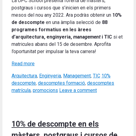
La UPC School presenta l’oferta de màsters,
postgraus i cursos que s’inicien en els primers
mesos del nou any 2022. Ara podràs obtenir un
10%
de descompte
en una àmplia selecció de
88
programes formatius en les àrees
d’arquitectura, enginyeria,
management
i TIC
si et
matricules abans del 15 de desembre. Aprofita
l’oportunitat per impulsar la teva carrera!
Read more
Categories
Tags
Arquitectura
,
Enginyeria
,
Management
,
TIC
10%
descompte
,
descomptes formació
,
descomptes
matrícula
,
promocions
Leave a comment
10% de descompte en els
màsters, postgraus i cursos de