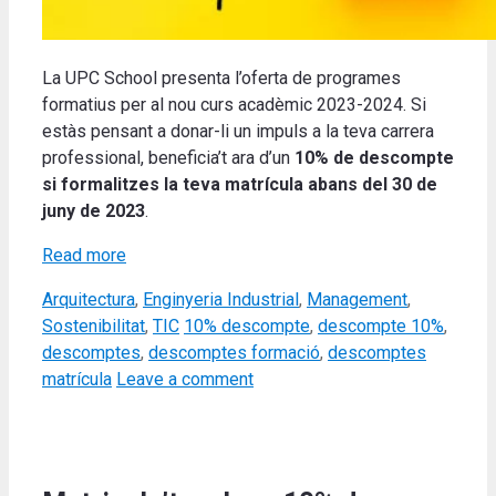
La UPC School presenta l’oferta de programes
formatius per al nou curs acadèmic 2023-2024.
Si
estàs pensant a donar-li un impuls a la teva carrera
professional, beneficia’t ara d’un
10% de descompte
si formalitzes la teva matrícula abans del 30 de
juny de 2023
.
Read more
Categories
Arquitectura
,
Enginyeria Industrial
,
Management
,
Tags
Sostenibilitat
,
TIC
10% descompte
,
descompte 10%
,
descomptes
,
descomptes formació
,
descomptes
matrícula
Leave a comment