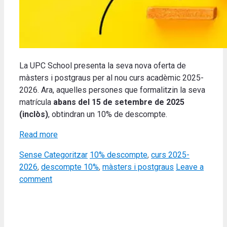
La UPC School presenta la seva nova oferta de
màsters i postgraus per al nou curs acadèmic 2025-
2026. Ara, aquelles persones que formalitzin la seva
matrícula
abans del 15 de setembre de 2025
(inclòs)
, obtindran un 10% de descompte.
Read more
Categories
Tags
Sense Categoritzar
10% descompte
,
curs 2025-
2026
,
descompte 10%
,
màsters i postgraus
Leave a
comment