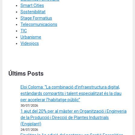
Smart Cities
Sostenibilitat
Stage Formatius
Telecomunicacions
TIC
Urbanisme
Videojocs
Últims Posts
Eloi Coloma: “La combinació d’infraestructura digital,
estàndards compartits i talent especialitzat és la clau
per accelerar l’habitatge públic”
30/07/2026
1 ajut del 20% per al màster en Organització i Enginyeria
de la Producció i Direcció de Plantes Industrials
(Engiplant)
24/07/2026