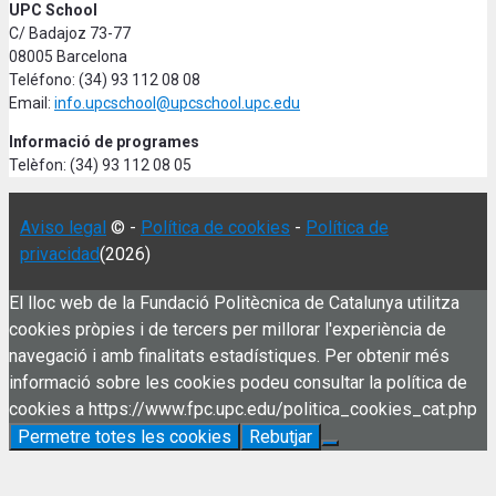
UPC School
C/ Badajoz 73-77
08005 Barcelona
Teléfono: (34) 93 112 08 08
Email:
info.upcschool@upcschool.upc.edu
Informació de programes
Telèfon: (34) 93 112 08 05
Aviso legal
© -
Política de cookies
-
Política de
privacidad
(2026)
El lloc web de la Fundació Politècnica de Catalunya utilitza
cookies pròpies i de tercers per millorar l'experiència de
navegació i amb finalitats estadístiques. Per obtenir més
informació sobre les cookies podeu consultar la política de
cookies a https://www.fpc.upc.edu/politica_cookies_cat.php
Permetre totes les cookies
Rebutjar