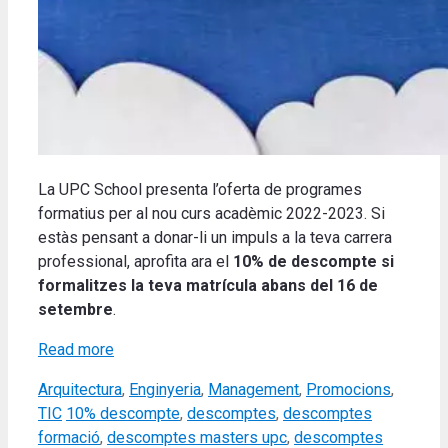
La UPC School presenta l’oferta de programes
formatius per al nou curs acadèmic 2022-2023.
Si
estàs pensant a donar-li un impuls a la teva carrera
professional, aprofita ara el
10% de descompte si
formalitzes la teva matrícula abans del 16 de
setembre
.
Read more
Categories
Arquitectura
,
Enginyeria
,
Management
,
Promocions
,
Tags
TIC
10% descompte
,
descomptes
,
descomptes
formació
,
descomptes masters upc
,
descomptes