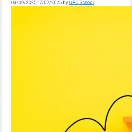
03/09/2025
17/07/2025
by
UPC School