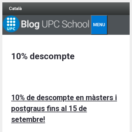
Skip
Català
to
content
MENU
10% descompte
10% de descompte en màsters i
postgraus fins al 15 de
setembre!