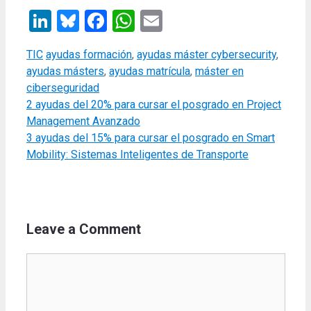
LinkedIn
Bluesky
Facebook
WhatsApp
Email
Categories
Tags
TIC
ayudas formación
,
ayudas máster cybersecurity
,
ayudas másters
,
ayudas matrícula
,
máster en
ciberseguridad
2 ayudas del 20% para cursar el posgrado en Project
Management Avanzado
3 ayudas del 15% para cursar el posgrado en Smart
Mobility: Sistemas Inteligentes de Transporte
Leave a Comment
Comment